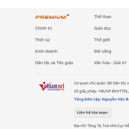
Thể thao
Chính trị
Giáo dục
Thời sự
Thế giới
Kinh doanh
Đời sống
Dân tộc và Tôn giáo
Văn hóa - Giải trí
Cơ quan chủ quản: Bộ Dân tộc v
Số giấy phép: 146/GP-BVHTTDL,
Tổng biên tập: Nguyễn Văn B
Liên hệ tòa soạn
Địa chỉ: Tầng 18, Toà nhà Cục 