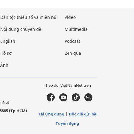
Dân tộc thiểu số và miền núi
Video
Nội dung chuyên đề
Multimedia
English
Podcast
Hồ sơ
24h qua
Ảnh
Theo dõi VietNamNet trên
amNet
5885 (Tp.HCM)
Tải ứng dụng
Độc giả gửi bài
Tuyển dụng