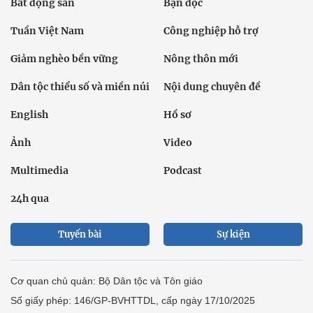
Bất động sản
Bạn đọc
Tuần Việt Nam
Công nghiệp hỗ trợ
Giảm nghèo bền vững
Nông thôn mới
Dân tộc thiểu số và miền núi
Nội dung chuyên đề
English
Hồ sơ
Ảnh
Video
Multimedia
Podcast
24h qua
Tuyến bài
Sự kiện
Cơ quan chủ quản: Bộ Dân tộc và Tôn giáo
Số giấy phép: 146/GP-BVHTTDL, cấp ngày 17/10/2025