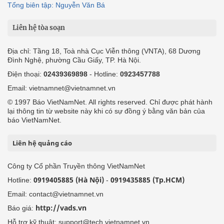
Tổng biên tập: Nguyễn Văn Bá
Liên hệ tòa soạn
Địa chỉ: Tầng 18, Toà nhà Cục Viễn thông (VNTA), 68 Dương
Đình Nghệ, phường Cầu Giấy, TP. Hà Nội.
Điện thoại:
02439369898
- Hotline:
0923457788
Email: vietnamnet@vietnamnet.vn
© 1997 Báo VietNamNet. All rights reserved. Chỉ được phát hành
lại thông tin từ website này khi có sự đồng ý bằng văn bản của
báo VietNamNet.
Liên hệ quảng cáo
Công ty Cổ phần Truyền thông VietNamNet
0919405885 (Hà Nội)
0919435885 (Tp.HCM)
Hotline:
-
Email: contact@vietnamnet.vn
http://vads.vn
Báo giá:
Hỗ trợ kỹ thuật: support@tech.vietnamnet.vn