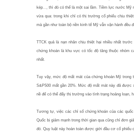
kép..., thì đó có thể là một sai lầm. Tiềm lực nước 
vừa qua: trong khi chỉ có thị trường cổ phiếu chịu thi
mà gần như toàn bộ nền kinh tế Mỹ vẫn vận hành đều đặn
TTCK quả là nạn nhân chịu thiệt hại nhiều nhất trước
chứng khoán là khu vực có tốc độ tăng thuộc nhóm ca
nhất.
Tuy vậy, mức độ mất mát của chứng khoán Mỹ trong t
S&P500 mất gần 20%. Mức độ mất mát này đã được xe
nề để có thể đẩy thị trường vào tình trạng hoảng loạn, h
Tương tự, việc các chỉ số chứng khoán của các quố
Quốc bị giảm mạnh trong thời gian qua cũng chỉ đơn gi
đó. Quy luật này hoàn toàn được giới đầu cơ cổ phiếu c