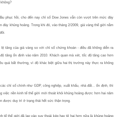
y không?
đầu phục hồi, cho đến nay chỉ số Dow Jones vẫn còn vượt trên mức đáy
 đáy khủng hoảng. Trong khi đó, vào tháng 2/2009, giá vàng thế giới nằm
đôi.
lệ tăng của giá vàng so với chỉ số chứng khoán - điều đã không diễn ra
p độ tăng ổn định vào năm 2010. Khách quan mà xét, tốc độ tăng cao hơn
ều quá bất thường, vì độ khác biệt giữa hai thị trường này thực ra không
các chỉ số chính như GDP, công nghiệp, xuất khẩu, nhà đất... ổn định, thì
ng việc nền kinh tế thế giới mới thoát khỏi khủng hoảng được hơn hai năm
n được duy trì ở trạng thái hết sức thận trọng.
nh tế thế giới đã lao vào suy thoái kép hay tệ hại hơn nữa là khủng hoảng