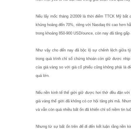
Nếu lấy mốc tháng 2/2009 là thời điểm TTCK Mỹ bắt 
khủng hoảng đến 70%, riêng với Nasdaq thì cao hơn hẳn
trong khoảng 850-900 USD/ounce, còn nay đã tăng gấp 
Như vậy cho đến nay đã bộc lộ sự chênh lệch giữa tỷ 
trong quá trình chỉ số chứng khoán còn giữ được nhị
của giá vàng so với giá cổ phiếu cũng không phải là đi
quá lớn.
Nếu nền kinh tế thế giới giữ được hơi thở đều đặn với 
giá vàng thế giới đã không có cơ hội tăng phi mã. Như
và vẫn còn quá nhiều bất ổn đã khiến chỉ số niềm tin luô
Nhưng từ sự bất ổn trên để đi đến kết luận rằng nền ki