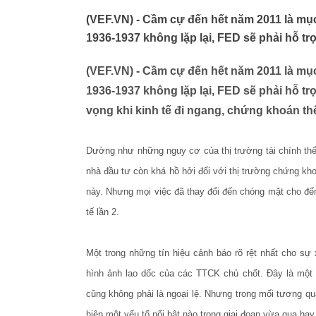
(VEF.VN) - Cầm cự đến hết năm 2011 là mục
1936-1937 không lặp lại, FED sẽ phải hỗ trợ
(VEF.VN) - Cầm cự đến hết năm 2011 là mục
1936-1937 không lặp lại, FED sẽ phải hỗ tr
vọng khi kinh tế đi ngang, chứng khoán th
Dường như những nguy cơ của thị trường tài chính thế g
nhà đầu tư còn khá hồ hởi đối với thị trường chứng kho
này. Nhưng mọi việc đã thay đổi đến chóng mặt cho đến 
tế lần 2.
Một trong những tín hiệu cảnh báo rõ rệt nhất cho sự 
hình ảnh lao dốc của các TTCK chủ chốt. Đây là một h
cũng không phải là ngoại lệ. Nhưng trong mối tương qu
hiện một yếu tố nổi bật nào trong giai đoạn vừa qua ha