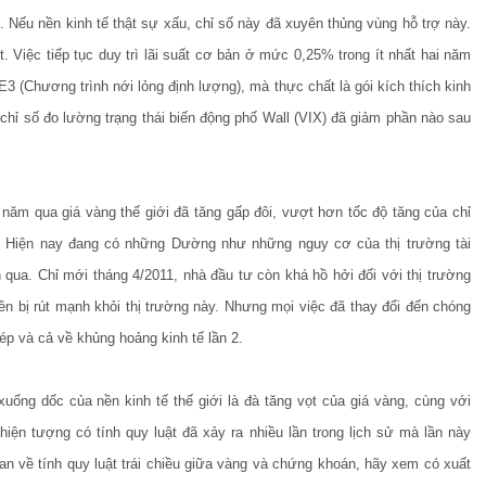
 Nếu nền kinh tế thật sự xấu, chỉ số này đã xuyên thủng vùng hỗ trợ này.
 Việc tiếp tục duy trì lãi suất cơ bản ở mức 0,25% trong ít nhất hai năm
QE3 (Chương trình nới lỏng định lượng), mà thực chất là gói kích thích kinh
à chỉ số đo lường trạng thái biến động phố Wall (VIX) đã giảm phần nào sau
 năm qua giá vàng thế giới đã tăng gấp đôi, vượt hơn tốc độ tăng của chỉ
. Hiện nay đang có những Dường như những nguy cơ của thị trường tài
an qua. Chỉ mới tháng 4/2011, nhà đầu tư còn khá hồ hởi đối với thị trường
n bị rút mạnh khỏi thị trường này. Nhưng mọi việc đã thay đổi đến chóng
kép và cả về khủng hoảng kinh tế lần 2.
xuống dốc của nền kinh tế thế giới là đà tăng vọt của giá vàng, cùng với
iện tượng có tính quy luật đã xảy ra nhiều lần trong lịch sử mà lần này
an về tính quy luật trái chiều giữa vàng và chứng khoán, hãy xem có xuất