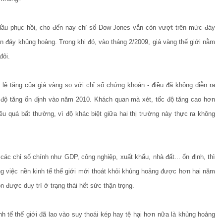
đầu phục hồi, cho đến nay chỉ số Dow Jones vẫn còn vượt trên mức đáy
 đáy khủng hoảng. Trong khi đó, vào tháng 2/2009, giá vàng thế giới nằm
đôi.
lệ tăng của giá vàng so với chỉ số chứng khoán - điều đã không diễn ra
p độ tăng ổn định vào năm 2010. Khách quan mà xét, tốc độ tăng cao hơn
ều quá bất thường, vì độ khác biệt giữa hai thị trường này thực ra không
các chỉ số chính như GDP, công nghiệp, xuất khẩu, nhà đất... ổn định, thì
ng việc nền kinh tế thế giới mới thoát khỏi khủng hoảng được hơn hai năm
n được duy trì ở trạng thái hết sức thận trọng.
nh tế thế giới đã lao vào suy thoái kép hay tệ hại hơn nữa là khủng hoảng