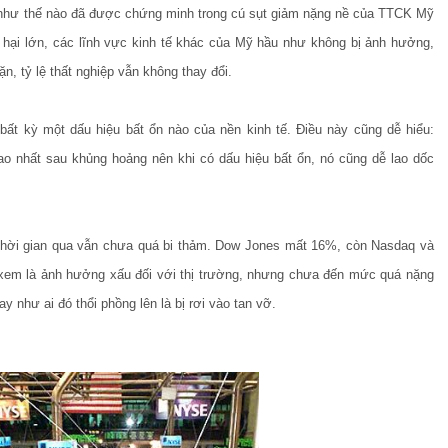
Mỹ như thế nào đã được chứng minh trong cú sụt giảm nặng nề của TTCK Mỹ
ệt hại lớn, các lĩnh vực kinh tế khác của Mỹ hầu như không bị ảnh hưởng,
, tỷ lệ thất nghiệp vẫn không thay đổi.
 bất kỳ một dấu hiệu bất ổn nào của nền kinh tế. Điều này cũng dễ hiểu:
o nhất sau khủng hoảng nên khi có dấu hiệu bất ổn, nó cũng dễ lao dốc
hời gian qua vẫn chưa quá bi thảm. Dow Jones mất 16%, còn Nasdaq và
m là ảnh hưởng xấu đối với thị trường, nhưng chưa đến mức quá nặng
ay như ai đó thổi phồng lên là bị rơi vào tan vỡ.