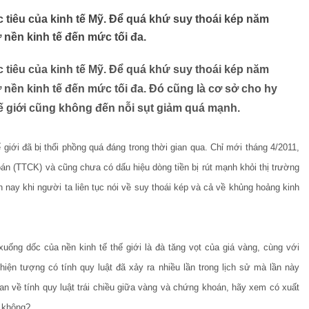
 tiêu của kinh tế Mỹ. Để quá khứ suy thoái kép năm
 nền kinh tế đến mức tối đa.
 tiêu của kinh tế Mỹ. Để quá khứ suy thoái kép năm
ợ nền kinh tế đến mức tối đa. Đó cũng là cơ sở cho hy
ế giới cũng không đến nỗi sụt giảm quá mạnh.
iới đã bị thổi phồng quá đáng trong thời gian qua. Chỉ mới tháng 4/2011,
án (TTCK) và cũng chưa có dấu hiệu dòng tiền bị rút mạnh khỏi thị trường
nay khi người ta liên tục nói về suy thoái kép và cả về khủng hoảng kinh
xuống dốc của nền kinh tế thế giới là đà tăng vọt của giá vàng, cùng với
iện tượng có tính quy luật đã xảy ra nhiều lần trong lịch sử mà lần này
an về tính quy luật trái chiều giữa vàng và chứng khoán, hãy xem có xuất
y không?