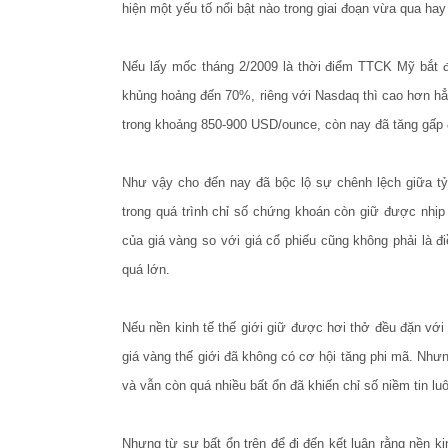
hiện một yếu tố nổi bật nào trong giai đoạn vừa qua ha
Nếu lấy mốc tháng 2/2009 là thời điểm TTCK Mỹ bắt 
khủng hoảng đến 70%, riêng với Nasdaq thì cao hơn hẳn
trong khoảng 850-900 USD/ounce, còn nay đã tăng gấp 
Như vậy cho đến nay đã bộc lộ sự chênh lệch giữa tỷ 
trong quá trình chỉ số chứng khoán còn giữ được nhị
của giá vàng so với giá cổ phiếu cũng không phải là đi
quá lớn.
Nếu nền kinh tế thế giới giữ được hơi thở đều đặn với 
giá vàng thế giới đã không có cơ hội tăng phi mã. Như
và vẫn còn quá nhiều bất ổn đã khiến chỉ số niềm tin luô
Nhưng từ sự bất ổn trên để đi đến kết luận rằng nền ki