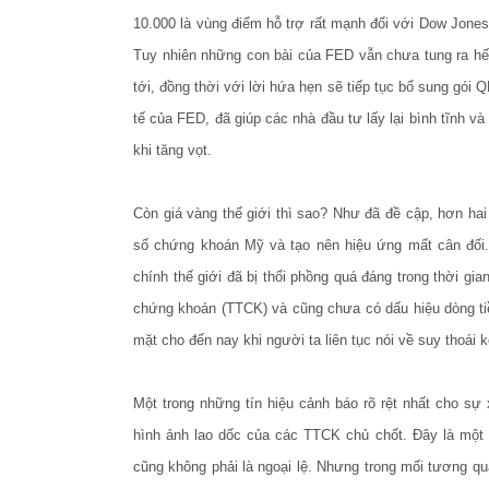
10.000 là vùng điểm hỗ trợ rất mạnh đối với Dow Jones.
Tuy nhiên những con bài của FED vẫn chưa tung ra hết.
tới, đồng thời với lời hứa hẹn sẽ tiếp tục bổ sung gói 
tế của FED, đã giúp các nhà đầu tư lấy lại bình tĩnh v
khi tăng vọt.
Còn giá vàng thế giới thì sao? Như đã đề cập, hơn hai
số chứng khoán Mỹ và tạo nên hiệu ứng mất cân đối
chính thế giới đã bị thổi phồng quá đáng trong thời gi
chứng khoán (TTCK) và cũng chưa có dấu hiệu dòng tiề
mặt cho đến nay khi người ta liên tục nói về suy thoái 
Một trong những tín hiệu cảnh báo rõ rệt nhất cho sự 
hình ảnh lao dốc của các TTCK chủ chốt. Đây là một h
cũng không phải là ngoại lệ. Nhưng trong mối tương qu