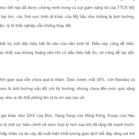
Mỹ như thế nào đã được chứng minh trong cú sụt giảm nặng nề của TTCK Mỹ
ệt hại lớn, các lĩnh vực kinh tế khác của Mỹ hầu như không bị ảnh hưởng,
, tỷ lệ thất nghiệp vẫn không thay đổi.
 bất kỳ một dấu hiệu bất ổn nào của nền kinh tế. Điều này cũng dễ hiểu:
o nhất sau khủng hoảng nên khi có dấu hiệu bất ổn, nó cũng dễ lao dốc
hời gian qua vẫn chưa quá bi thảm. Dow Jones mất 16%, còn Nasdaq và
m là ảnh hưởng xấu đối với thị trường, nhưng chưa đến mức quá nặng
ay như ai đó thổi phồng lên là bị rơi vào tan vỡ.
c gia khác như DAX của Đức, Hang Seng của Hồng Kông, Kospi của Hàn
ản là một sự hiệu chỉnh về mức hợp lý hơn sau khi đã tăng rất mạnh trước
hấp nhận và do vậy đã xuất hiện khối lượng giao dịch bắt đáy tăng vọt khi