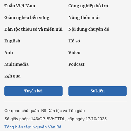
Tuần Việt Nam
Công nghiệp hỗ trợ
Giảm nghèo bền vững
Nông thôn mới
Dân tộc thiểu số và miền núi
Nội dung chuyên đề
English
Hồ sơ
Ảnh
Video
Multimedia
Podcast
24h qua
Tuyến bài
Sự kiện
Cơ quan chủ quản: Bộ Dân tộc và Tôn giáo
Số giấy phép: 146/GP-BVHTTDL, cấp ngày 17/10/2025
Tổng biên tập: Nguyễn Văn Bá