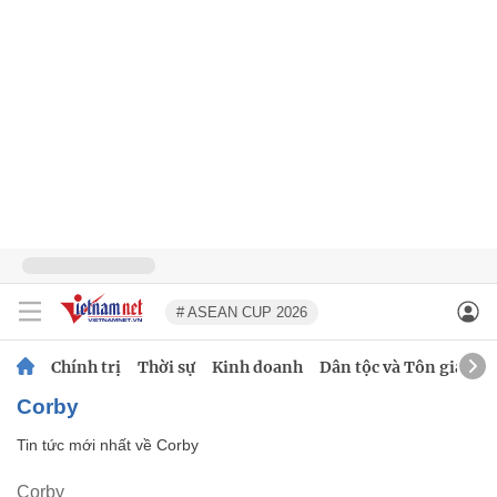
# ASEAN CUP 2026
Chính trị
Thời sự
Kinh doanh
Dân tộc và Tôn giáo
Corby
Tin tức mới nhất về
Corby
Corby