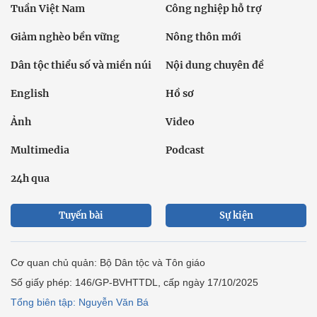
Tuần Việt Nam
Công nghiệp hỗ trợ
Giảm nghèo bền vững
Nông thôn mới
Dân tộc thiểu số và miền núi
Nội dung chuyên đề
English
Hồ sơ
Ảnh
Video
Multimedia
Podcast
24h qua
Tuyến bài
Sự kiện
Cơ quan chủ quản: Bộ Dân tộc và Tôn giáo
Số giấy phép: 146/GP-BVHTTDL, cấp ngày 17/10/2025
Tổng biên tập: Nguyễn Văn Bá