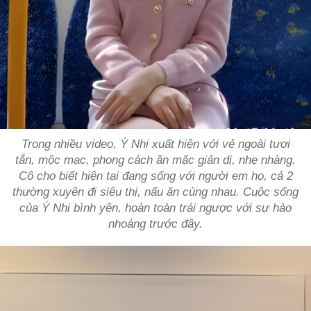
Trong nhiều video, Ý Nhi xuất hiện với vẻ ngoài tươi
tắn, mộc mạc, phong cách ăn mặc giản dị, nhẹ nhàng.
Cô cho biết hiện tại đang sống với người em họ, cả 2
thường xuyên đi siêu thị, nấu ăn cùng nhau. Cuộc sống
của Ý Nhi bình yên, hoàn toàn trái ngược với sự hào
nhoáng trước đây.