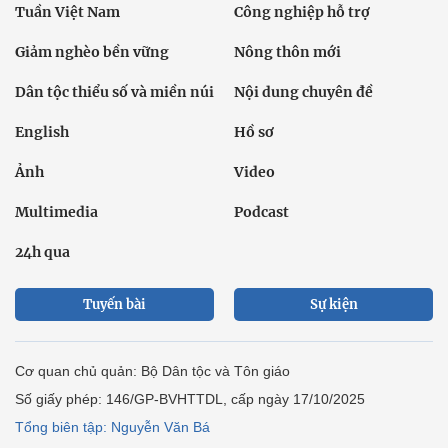
Tuần Việt Nam
Công nghiệp hỗ trợ
Giảm nghèo bền vững
Nông thôn mới
Dân tộc thiểu số và miền núi
Nội dung chuyên đề
English
Hồ sơ
Ảnh
Video
Multimedia
Podcast
24h qua
Tuyến bài
Sự kiện
Cơ quan chủ quản: Bộ Dân tộc và Tôn giáo
Số giấy phép: 146/GP-BVHTTDL, cấp ngày 17/10/2025
Tổng biên tập: Nguyễn Văn Bá