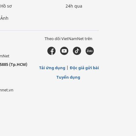
Hồ sơ
24h qua
Ảnh
Theo dõi VietNamNet trên
amNet
5885 (Tp.HCM)
Tải ứng dụng
Độc giả gửi bài
Tuyển dụng
mnet.vn