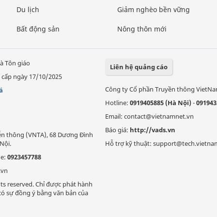
Du lịch
Giảm nghèo bền vững
Bất động sản
Nông thôn mới
à Tôn giáo
Liên hệ quảng cáo
 cấp ngày 17/10/2025
Công ty Cổ phần Truyền thông VietN
á
Hotline:
0919405885 (Hà Nội)
-
091943
Email: contact@vietnamnet.vn
Báo giá:
http://vads.vn
Viễn thông (VNTA), 68 Dương Đình
Nội.
Hỗ trợ kỹ thuật: support@tech.vietna
ne:
0923457788
.vn
ts reserved. Chỉ được phát hành
i có sự đồng ý bằng văn bản của