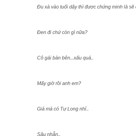
Đu xà vào tuổi dậy thì được chứng minh là sẽ 
Đen đi chứ còn gì nữa?
Cô gái bàn bên...xấu quá..
Mấy giờ rồi anh em?
Giá mà có Tự Long nhỉ..
Sâu nhẫn..