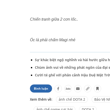
Chiến tranh giữa 2 cơn lốc..
Óc là phải chấm Magi nhé
Sự khác biệt ngộ nghĩnh và hài hước giữa họ
Chùm ảnh vui về những phát ngôn của đại s
Cười té ghế với phân cảnh Hậu Duệ Mặt Trờ
Bình luận
Xem thêm về:
ảnh chế DOTA 2
Bảo Vệ N
ảnh chế game cực hài
DOTA 2