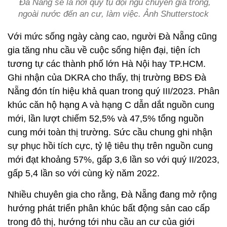
Đà Nẵng sẽ là nơi quy tụ đội ngũ chuyên gia trong,
ngoài nước đến an cư, làm việc. Ảnh Shutterstock
Với mức sống ngày càng cao, người Đà Nẵng cũng
gia tăng nhu cầu về cuộc sống hiện đại, tiện ích
tương tự các thành phố lớn Hà Nội hay TP.HCM.
Ghi nhận của DKRA cho thấy, thị trường BĐS Đà
Nẵng đón tín hiệu khả quan trong quý III/2023. Phân
khúc căn hộ hạng A và hạng C dẫn dắt nguồn cung
mới, lần lượt chiếm 52,5% và 47,5% tổng nguồn
cung mới toàn thị trường. Sức cầu chung ghi nhận
sự phục hồi tích cực, tỷ lệ tiêu thụ trên nguồn cung
mới đạt khoảng 57%, gấp 3,6 lần so với quý II/2023,
gấp 5,4 lần so với cùng kỳ năm 2022.
Nhiều chuyên gia cho rằng, Đà Nẵng đang mở rộng
hướng phát triển phân khúc bất động sản cao cấp
trong đô thị, hướng tới nhu cầu an cư của giới