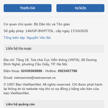
Tuyến bài
Sự kiện
Cơ quan chủ quản: Bộ Dân tộc và Tôn giáo
Số giấy phép: 146/GP-BVHTTDL, cấp ngày 17/10/2025
Tổng biên tập: Nguyễn Văn Bá
Liên hệ tòa soạn
Địa chỉ: Tầng 18, Toà nhà Cục Viễn thông (VNTA), 68 Dương
Đình Nghệ, phường Cầu Giấy, TP. Hà Nội.
Điện thoại:
02439369898
- Hotline:
0923457788
Email: vietnamnet@vietnamnet.vn
© 1997 Báo VietNamNet. All rights reserved. Chỉ được phát hành
lại thông tin từ website này khi có sự đồng ý bằng văn bản của
báo VietNamNet.
Liên hệ quảng cáo