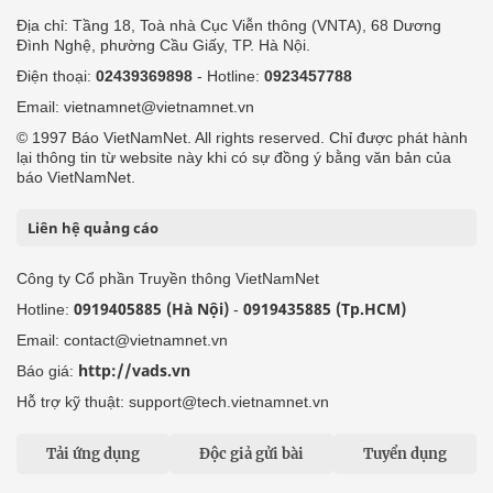
Địa chỉ: Tầng 18, Toà nhà Cục Viễn thông (VNTA), 68 Dương
Đình Nghệ, phường Cầu Giấy, TP. Hà Nội.
Điện thoại:
02439369898
- Hotline:
0923457788
Email: vietnamnet@vietnamnet.vn
© 1997 Báo VietNamNet. All rights reserved. Chỉ được phát hành
lại thông tin từ website này khi có sự đồng ý bằng văn bản của
báo VietNamNet.
Liên hệ quảng cáo
Công ty Cổ phần Truyền thông VietNamNet
0919405885 (Hà Nội)
0919435885 (Tp.HCM)
Hotline:
-
Email: contact@vietnamnet.vn
http://vads.vn
Báo giá:
Hỗ trợ kỹ thuật: support@tech.vietnamnet.vn
Tải ứng dụng
Độc giả gửi bài
Tuyển dụng