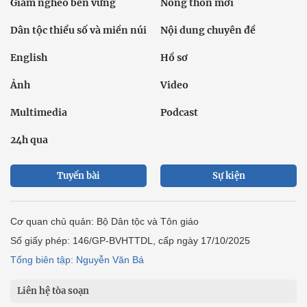
Giảm nghèo bền vững
Nông thôn mới
Dân tộc thiểu số và miền núi
Nội dung chuyên đề
English
Hồ sơ
Ảnh
Video
Multimedia
Podcast
24h qua
Tuyến bài
Sự kiện
Cơ quan chủ quản: Bộ Dân tộc và Tôn giáo
Số giấy phép: 146/GP-BVHTTDL, cấp ngày 17/10/2025
Tổng biên tập: Nguyễn Văn Bá
Liên hệ tòa soạn