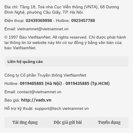
Địa chỉ: Tầng 18, Toà nhà Cục Viễn thông (VNTA), 68 Dương
Đình Nghệ, phường Cầu Giấy, TP. Hà Nội.
Điện thoại:
02439369898
- Hotline:
0923457788
Email: vietnamnet@vietnamnet.vn
© 1997 Báo VietNamNet. All rights reserved. Chỉ được phát hành
lại thông tin từ website này khi có sự đồng ý bằng văn bản của
báo VietNamNet.
Liên hệ quảng cáo
Công ty Cổ phần Truyền thông VietNamNet
0919405885 (Hà Nội)
0919435885 (Tp.HCM)
Hotline:
-
Email: contact@vietnamnet.vn
http://vads.vn
Báo giá:
Hỗ trợ kỹ thuật: support@tech.vietnamnet.vn
Tải ứng dụng
Độc giả gửi bài
Tuyển dụng