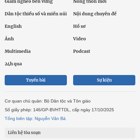
Giảm nghèo bền vững
Nông thôn mới
Dân tộc thiểu số và miền núi
Nội dung chuyên đề
English
Hồ sơ
Ảnh
Video
Multimedia
Podcast
24h qua
Tuyến bài
Sự kiện
Cơ quan chủ quản: Bộ Dân tộc và Tôn giáo
Số giấy phép: 146/GP-BVHTTDL, cấp ngày 17/10/2025
Tổng biên tập: Nguyễn Văn Bá
Liên hệ tòa soạn