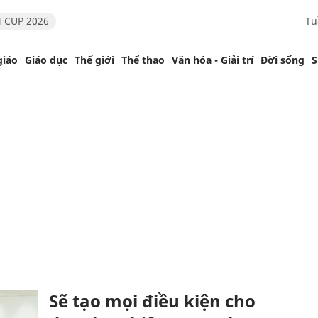
 CUP 2026
Tu
giáo
Giáo dục
Thế giới
Thể thao
Văn hóa - Giải trí
Đời sống
S
Sẽ tạo mọi điều kiện cho