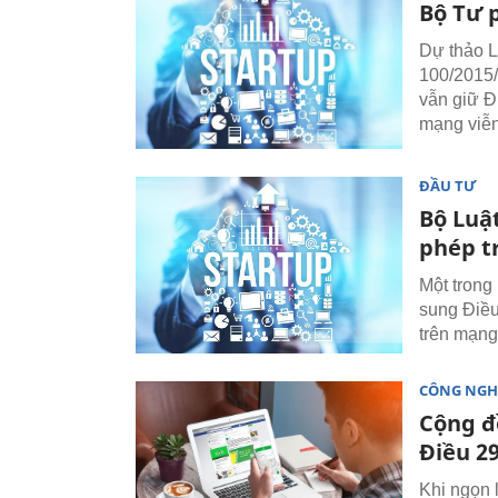
Bộ Tư p
Dự thảo L
100/2015/
vẫn giữ Đi
mạng viễn
ĐẦU TƯ
Bộ Luật
phép t
Một trong
sung Điều
trên mạng
CÔNG NGH
Cộng đ
Điều 29
Khi ngọn 