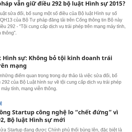
háp vẫn giữ điều 292 bộ luật Hình sự 2015?
uật sửa đổi, bổ sung một số điều của Bộ luật Hình sự số
QH13 của Bộ Tư pháp đăng tải trên Cổng thông tin Bộ này
ều 292 - “Tội cung cấp dịch vụ trái phép trên mạng máy tính,
 thông”.
 Hình sự: Không bỏ tội kinh doanh trái
rên mạng
 những điểm quan trọng trong dự thảo là việc sửa đổi, bổ
 292 của Bộ Luật hình sự về tội cung cấp dịch vụ trái phép
 máy tính, mạng viễn thông.
Ệ
ồng Startup công nghệ lo “chết đứng” vì
2, Bộ luật Hình sự mới
lửa Startup đang được Chính phủ thổi bùng lên, đặc biệt là