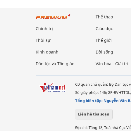
Thể thao
Chính trị
Giáo dục
Thời sự
Thế giới
Kinh doanh
Đời sống
Dân tộc và Tôn giáo
Văn hóa - Giải trí
Cơ quan chủ quản: Bộ Dân tộc v
Số giấy phép: 146/GP-BVHTTDL,
Tổng biên tập: Nguyễn Văn B
Liên hệ tòa soạn
Địa chỉ: Tầng 18, Toà nhà Cục 