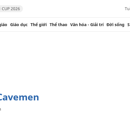
 CUP 2026
Tu
giáo
Giáo dục
Thế giới
Thể thao
Văn hóa - Giải trí
Đời sống
S
v Cavemen
n