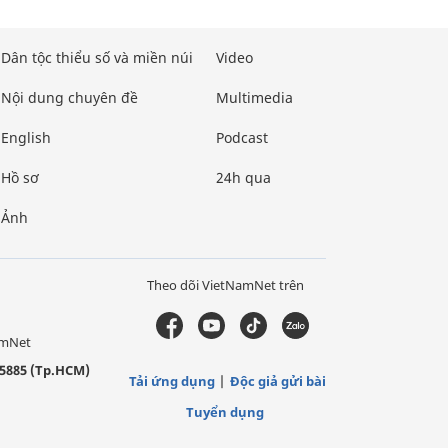
Dân tộc thiểu số và miền núi
Video
Nội dung chuyên đề
Multimedia
English
Podcast
Hồ sơ
24h qua
Ảnh
Theo dõi VietNamNet trên
amNet
5885 (Tp.HCM)
Tải ứng dụng
Độc giả gửi bài
Tuyển dụng