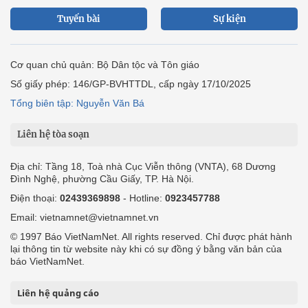
Tuyến bài
Sự kiện
Cơ quan chủ quản: Bộ Dân tộc và Tôn giáo
Số giấy phép: 146/GP-BVHTTDL, cấp ngày 17/10/2025
Tổng biên tập: Nguyễn Văn Bá
Liên hệ tòa soạn
Địa chỉ: Tầng 18, Toà nhà Cục Viễn thông (VNTA), 68 Dương
Đình Nghệ, phường Cầu Giấy, TP. Hà Nội.
Điện thoại:
02439369898
- Hotline:
0923457788
Email: vietnamnet@vietnamnet.vn
© 1997 Báo VietNamNet. All rights reserved. Chỉ được phát hành
lại thông tin từ website này khi có sự đồng ý bằng văn bản của
báo VietNamNet.
Liên hệ quảng cáo