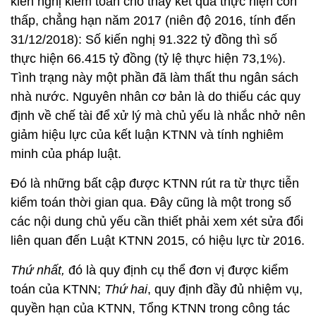
kiến nghị kiểm toán cho thấy kết quả thực hiện còn
thấp, chẳng hạn năm 2017 (niên độ 2016, tính đến
31/12/2018): Số kiến nghị 91.322 tỷ đồng thì số
thực hiện 66.415 tỷ đồng (tỷ lệ thực hiện 73,1%).
Tình trạng này một phần đã làm thất thu ngân sách
nhà nước. Nguyên nhân cơ bản là do thiếu các quy
định về chế tài để xử lý mà chủ yếu là nhắc nhở nên
giảm hiệu lực của kết luận KTNN và tính nghiêm
minh của pháp luật.
Đó là những bất cập được KTNN rút ra từ thực tiễn
kiểm toán thời gian qua. Đây cũng là một trong số
các nội dung chủ yếu cần thiết phải xem xét sửa đổi
liên quan đến Luật KTNN 2015, có hiệu lực từ 2016.
Thứ nhất,
đó là quy định cụ thể đơn vị được kiểm
toán của KTNN;
Thứ hai
, quy định đầy đủ nhiệm vụ,
quyền hạn của KTNN, Tổng KTNN trong công tác