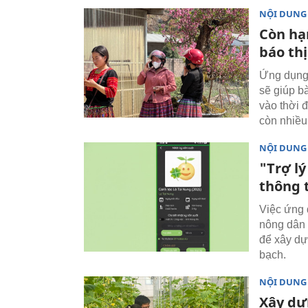
NỘI DUNG
Còn hạ
báo th
Ứng dụng 
sẽ giúp bà
vào thời đ
còn nhiều
NỘI DUNG
"Trợ lý
thông 
Việc ứng 
nông dân 
để xây dự
bạch.
NỘI DUNG
Xây dự