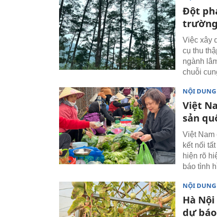
Đột phá
trường
Việc xây 
cụ thu thậ
ngành lâm
chuỗi cun
NỘI DUNG
Việt N
sản qu
Việt Nam 
kết nối t
hiện rõ h
báo tình h
NỘI DUNG
Hà Nội 
dự báo