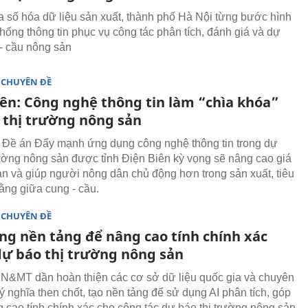
 số hóa dữ liệu sản xuất, thành phố Hà Nội từng bước hình
thống thông tin phục vụ công tác phân tích, đánh giá và dự
- cầu nông sản
 CHUYÊN ĐỀ
iên: Công nghệ thông tin làm “chìa khóa”
 thị trường nông sản
i Đề án Đẩy mạnh ứng dụng công nghệ thông tin trong dự
rường nông sản được tỉnh Điện Biên kỳ vọng sẽ nâng cao giá
sản và giúp người nông dân chủ động hơn trong sản xuất, tiêu
bằng giữa cung - cầu.
 CHUYÊN ĐỀ
ng nền tảng để nâng cao tính chính xác
dự báo thị trường nông sản
N&MT dần hoàn thiện các cơ sở dữ liệu quốc gia và chuyên
ý nghĩa then chốt, tạo nền tảng để sử dụng AI phân tích, góp
 cao tính chính xác cho công tác dự báo thị trường nông sản