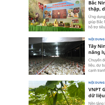
Bắc Ni
thập, 
Ứng dụng 
giúp Bắc 
hỗ trợ ti
NỘI DUNG
Tây Ni
năng l
Chuyển đổ
liệu, dự 
cạnh tran
NỘI DUNG
VNPT G
dữ liệ
Nền tảng 