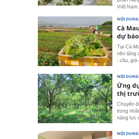
Việt Nam.
NỘI DUNG
Cà Mau
dự báo
Tại Cà Ma
nền tảng 
- cầu, gi
NỘI DUNG
Ứng dụ
thị trư
Chuyển đổ
trọng nhằ
năng lực 
NỘI DUNG