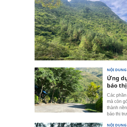
NỘI DUNG
Ứng dụ
báo th
Các phần 
mà còn gó
thành nền
báo thị t
NỘI DUNG