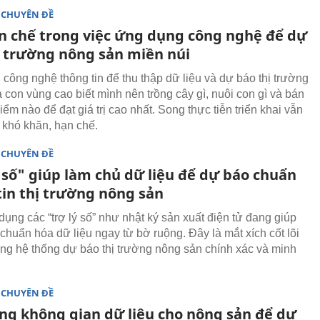
 CHUYÊN ĐỀ
n chế trong việc ứng dụng công nghệ để dự
ị trường nông sản miền núi
công nghệ thông tin để thu thập dữ liệu và dự báo thị trường
 con vùng cao biết mình nên trồng cây gì, nuôi con gì và bán
iểm nào để đạt giá trị cao nhất. Song thực tiễn triển khai vẫn
 khó khăn, hạn chế.
 CHUYÊN ĐỀ
 số" giúp làm chủ dữ liệu để dự báo chuẩn
tin thị trường nông sản
dụng các “trợ lý số” như nhật ký sản xuất điện tử đang giúp
chuẩn hóa dữ liệu ngay từ bờ ruộng. Đây là mắt xích cốt lõi
ng hệ thống dự báo thị trường nông sản chính xác và minh
 CHUYÊN ĐỀ
ng không gian dữ liệu cho nông sản để dự