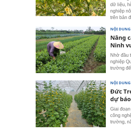
dữ liệu, 
nghiệp nô
trên bản 
NỘI DUNG
Nâng c
Ninh v
Nhờ đầu t
nghiệp Qu
trường để 
NỘI DUNG
Đức Tr
dự báo
Giai đoạn
công nghệ
trường, n