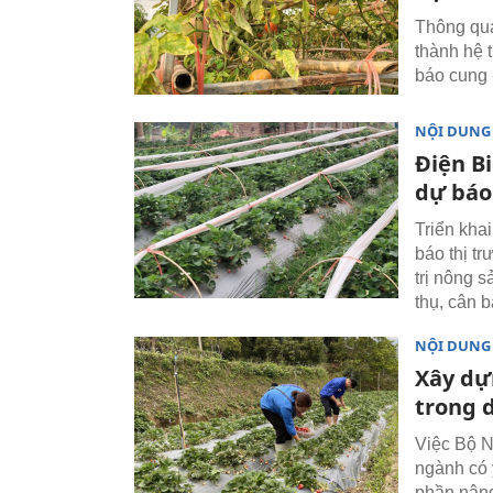
Thông qua
thành hệ 
báo cung 
NỘI DUNG
Điện B
dự báo
Triển kha
báo thị t
trị nông 
thụ, cân 
NỘI DUNG
Xây dự
trong 
Việc Bộ N
ngành có 
phần nâng