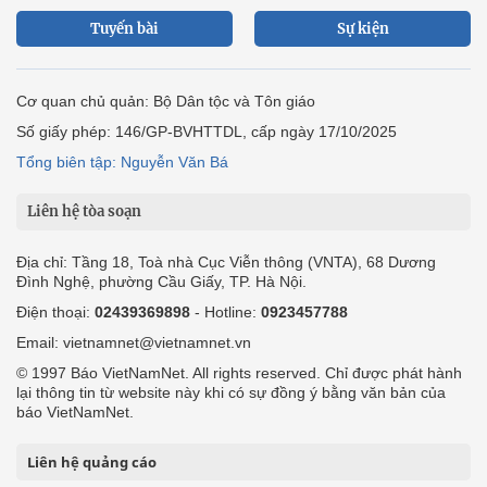
Tuyến bài
Sự kiện
Cơ quan chủ quản: Bộ Dân tộc và Tôn giáo
Số giấy phép: 146/GP-BVHTTDL, cấp ngày 17/10/2025
Tổng biên tập: Nguyễn Văn Bá
Liên hệ tòa soạn
Địa chỉ: Tầng 18, Toà nhà Cục Viễn thông (VNTA), 68 Dương
Đình Nghệ, phường Cầu Giấy, TP. Hà Nội.
Điện thoại:
02439369898
- Hotline:
0923457788
Email: vietnamnet@vietnamnet.vn
© 1997 Báo VietNamNet. All rights reserved. Chỉ được phát hành
lại thông tin từ website này khi có sự đồng ý bằng văn bản của
báo VietNamNet.
Liên hệ quảng cáo