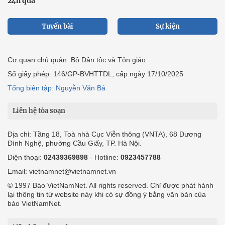
24h qua
Tuyến bài
Sự kiện
Cơ quan chủ quản: Bộ Dân tộc và Tôn giáo
Số giấy phép: 146/GP-BVHTTDL, cấp ngày 17/10/2025
Tổng biên tập: Nguyễn Văn Bá
Liên hệ tòa soạn
Địa chỉ: Tầng 18, Toà nhà Cục Viễn thông (VNTA), 68 Dương
Đình Nghệ, phường Cầu Giấy, TP. Hà Nội.
Điện thoại:
02439369898
- Hotline:
0923457788
Email: vietnamnet@vietnamnet.vn
© 1997 Báo VietNamNet. All rights reserved. Chỉ được phát hành
lại thông tin từ website này khi có sự đồng ý bằng văn bản của
báo VietNamNet.