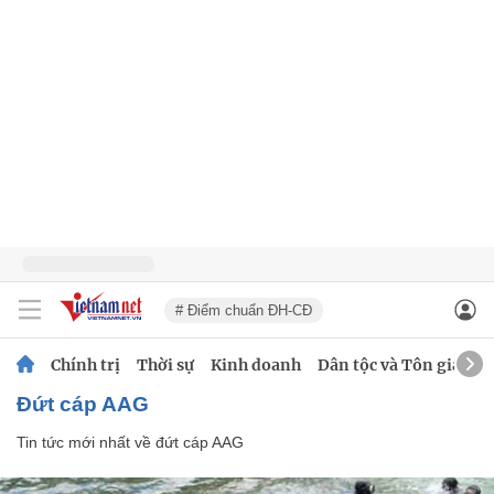
# Điểm chuẩn ĐH-CĐ
Chính trị
Thời sự
Kinh doanh
Dân tộc và Tôn giáo
đứt cáp AAG
Tin tức mới nhất về
đứt cáp AAG