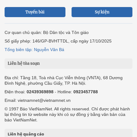
Tuyến bài
Sự kiện
Cơ quan chủ quản: Bộ Dân tộc và Tôn giáo
Số giấy phép: 146/GP-BVHTTDL, cấp ngày 17/10/2025
Tổng biên tập: Nguyễn Văn Bá
Liên hệ tòa soạn
Địa chỉ: Tầng 18, Toà nhà Cục Viễn thông (VNTA), 68 Dương
Đình Nghệ, phường Cầu Giấy, TP. Hà Nội.
Điện thoại:
02439369898
- Hotline:
0923457788
Email: vietnamnet@vietnamnet.vn
© 1997 Báo VietNamNet. All rights reserved. Chỉ được phát hành
lại thông tin từ website này khi có sự đồng ý bằng văn bản của
báo VietNamNet.
Liên hệ quảng cáo