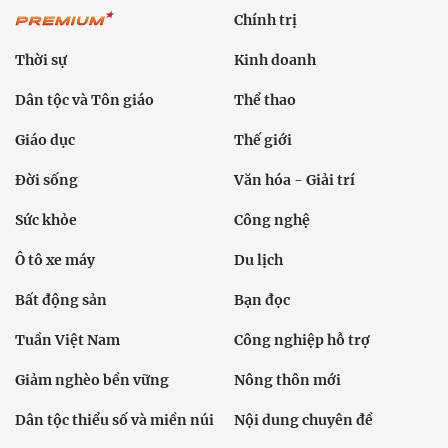
Chính trị
Thời sự
Kinh doanh
Dân tộc và Tôn giáo
Thể thao
Giáo dục
Thế giới
Đời sống
Văn hóa - Giải trí
Sức khỏe
Công nghệ
Ô tô xe máy
Du lịch
Bất động sản
Bạn đọc
Tuần Việt Nam
Công nghiệp hỗ trợ
Giảm nghèo bền vững
Nông thôn mới
Dân tộc thiểu số và miền núi
Nội dung chuyên đề