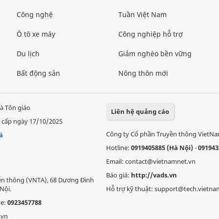
Công nghệ
Tuần Việt Nam
Ô tô xe máy
Công nghiệp hỗ trợ
Du lịch
Giảm nghèo bền vững
Bất động sản
Nông thôn mới
à Tôn giáo
Liên hệ quảng cáo
 cấp ngày 17/10/2025
Công ty Cổ phần Truyền thông VietN
á
Hotline:
0919405885 (Hà Nội)
-
091943
Email: contact@vietnamnet.vn
Báo giá:
http://vads.vn
Viễn thông (VNTA), 68 Dương Đình
Nội.
Hỗ trợ kỹ thuật: support@tech.vietna
ne:
0923457788
.vn