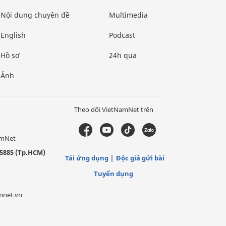
Nội dung chuyên đề
Multimedia
English
Podcast
Hồ sơ
24h qua
Ảnh
Theo dõi VietNamNet trên
amNet
5885 (Tp.HCM)
Tải ứng dụng
Độc giả gửi bài
Tuyển dụng
mnet.vn