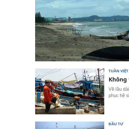
TUẦN VIỆ
Không 
Về lâu dà
phục hệ si
ĐẦU TƯ