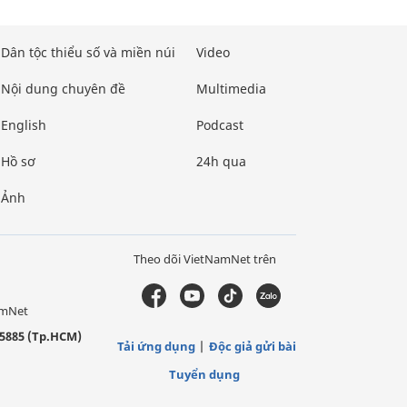
Dân tộc thiểu số và miền núi
Video
Nội dung chuyên đề
Multimedia
English
Podcast
Hồ sơ
24h qua
Ảnh
Theo dõi VietNamNet trên
amNet
5885 (Tp.HCM)
Tải ứng dụng
Độc giả gửi bài
Tuyển dụng