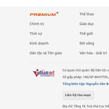
Thể thao
Chính trị
Giáo dục
Thời sự
Thế giới
Kinh doanh
Đời sống
Dân tộc và Tôn giáo
Văn hóa - Giải trí
Cơ quan chủ quản: Bộ Dân tộc v
Số giấy phép: 146/GP-BVHTTDL,
Tổng biên tập: Nguyễn Văn B
Liên hệ tòa soạn
Địa chỉ: Tầng 18, Toà nhà Cục 