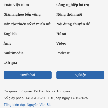
Tuần Việt Nam
Công nghiệp hỗ trợ
Giảm nghèo bền vững
Nông thôn mới
Dân tộc thiểu số và miền núi
Nội dung chuyên đề
English
Hồ sơ
Ảnh
Video
Multimedia
Podcast
24h qua
Tuyến bài
Sự kiện
Cơ quan chủ quản: Bộ Dân tộc và Tôn giáo
Số giấy phép: 146/GP-BVHTTDL, cấp ngày 17/10/2025
Tổng biên tập: Nguyễn Văn Bá