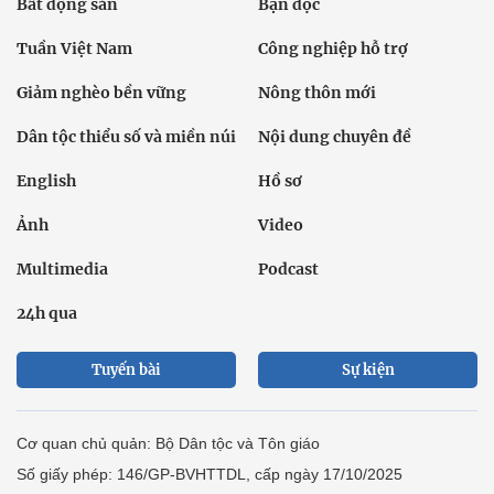
Bất động sản
Bạn đọc
Tuần Việt Nam
Công nghiệp hỗ trợ
Giảm nghèo bền vững
Nông thôn mới
Dân tộc thiểu số và miền núi
Nội dung chuyên đề
English
Hồ sơ
Ảnh
Video
Multimedia
Podcast
24h qua
Tuyến bài
Sự kiện
Cơ quan chủ quản: Bộ Dân tộc và Tôn giáo
Số giấy phép: 146/GP-BVHTTDL, cấp ngày 17/10/2025