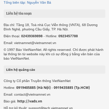
Tổng biên tập: Nguyễn Văn Bá
Liên hệ tòa soạn
Địa chỉ: Tầng 18, Toà nhà Cục Viễn thông (VNTA), 68 Dương
Đình Nghệ, phường Cầu Giấy, TP. Hà Nội.
Điện thoại:
02439369898
- Hotline:
0923457788
Email: vietnamnet@vietnamnet.vn
© 1997 Báo VietNamNet. All rights reserved. Chỉ được phát hành
lại thông tin từ website này khi có sự đồng ý bằng văn bản của
báo VietNamNet.
Liên hệ quảng cáo
Công ty Cổ phần Truyền thông VietNamNet
0919405885 (Hà Nội)
0919435885 (Tp.HCM)
Hotline:
-
Email: contact@vietnamnet.vn
http://vads.vn
Báo giá:
Hỗ trợ kỹ thuật: support@tech.vietnamnet.vn