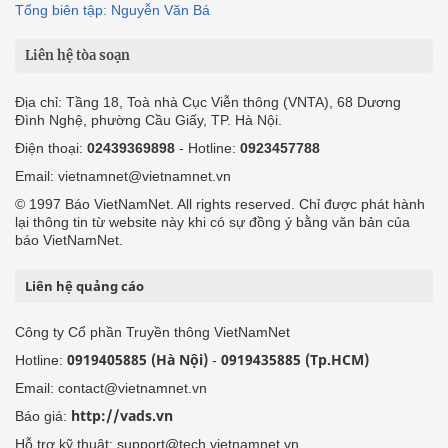
Tổng biên tập: Nguyễn Văn Bá
Liên hệ tòa soạn
Địa chỉ: Tầng 18, Toà nhà Cục Viễn thông (VNTA), 68 Dương
Đình Nghệ, phường Cầu Giấy, TP. Hà Nội.
Điện thoại:
02439369898
- Hotline:
0923457788
Email: vietnamnet@vietnamnet.vn
© 1997 Báo VietNamNet. All rights reserved. Chỉ được phát hành
lại thông tin từ website này khi có sự đồng ý bằng văn bản của
báo VietNamNet.
Liên hệ quảng cáo
Công ty Cổ phần Truyền thông VietNamNet
0919405885 (Hà Nội)
0919435885 (Tp.HCM)
Hotline:
-
Email: contact@vietnamnet.vn
http://vads.vn
Báo giá:
Hỗ trợ kỹ thuật: support@tech.vietnamnet.vn