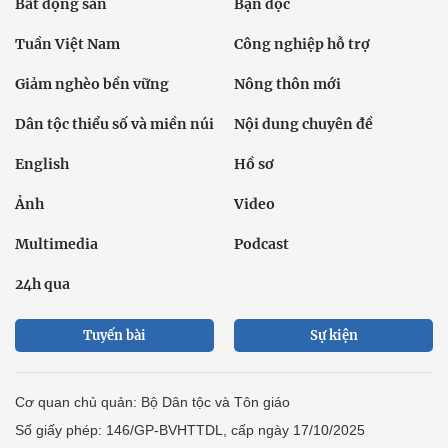
Bất động sản
Bạn đọc
Tuần Việt Nam
Công nghiệp hỗ trợ
Giảm nghèo bền vững
Nông thôn mới
Dân tộc thiểu số và miền núi
Nội dung chuyên đề
English
Hồ sơ
Ảnh
Video
Multimedia
Podcast
24h qua
Tuyến bài
Sự kiện
Cơ quan chủ quản: Bộ Dân tộc và Tôn giáo
Số giấy phép: 146/GP-BVHTTDL, cấp ngày 17/10/2025