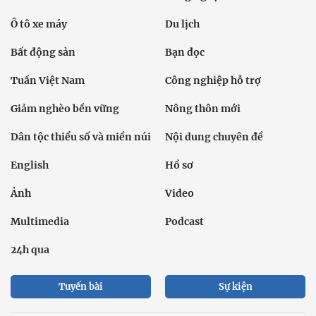
Ô tô xe máy
Du lịch
Bất động sản
Bạn đọc
Tuần Việt Nam
Công nghiệp hỗ trợ
Giảm nghèo bền vững
Nông thôn mới
Dân tộc thiểu số và miền núi
Nội dung chuyên đề
English
Hồ sơ
Ảnh
Video
Multimedia
Podcast
24h qua
Tuyến bài
Sự kiện