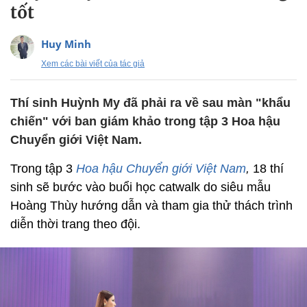
tốt
Huy Minh
Xem các bài viết của tác giả
Thí sinh Huỳnh My đã phải ra về sau màn "khẩu
chiến" với ban giám khảo trong tập 3 Hoa hậu
Chuyển giới Việt Nam.
Trong tập 3
Hoa hậu Chuyển giới Việt Nam
,
18 thí
sinh sẽ bước vào buổi học catwalk do siêu mẫu
Hoàng Thùy hướng dẫn và tham gia thử thách trình
diễn thời trang theo đội.