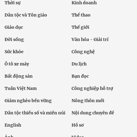
Thời sự
Kinh doanh
Dân tộc và Tôn giáo
Thể thao
Giáo dục
Thế giới
Đời sống
Văn hóa - Giải trí
Sức khỏe
Công nghệ
Ô tô xe máy
Du lịch
Bất động sản
Bạn đọc
Tuần Việt Nam
Công nghiệp hỗ trợ
Giảm nghèo bền vững
Nông thôn mới
Dân tộc thiểu số và miền núi
Nội dung chuyên đề
English
Hồ sơ