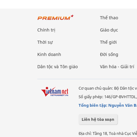
Thể thao
Chính trị
Giáo dục
Thời sự
Thế giới
Kinh doanh
Đời sống
Dân tộc và Tôn giáo
Văn hóa - Giải trí
Cơ quan chủ quản: Bộ Dân tộc v
Số giấy phép: 146/GP-BVHTTDL,
Tổng biên tập: Nguyễn Văn B
Liên hệ tòa soạn
Địa chỉ: Tầng 18, Toà nhà Cục 