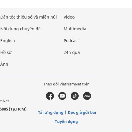
Dân tộc thiểu số và miền núi
Video
Nội dung chuyên đề
Multimedia
English
Podcast
Hồ sơ
24h qua
Ảnh
Theo dõi VietNamNet trên
amNet
5885 (Tp.HCM)
Tải ứng dụng
Độc giả gửi bài
Tuyển dụng