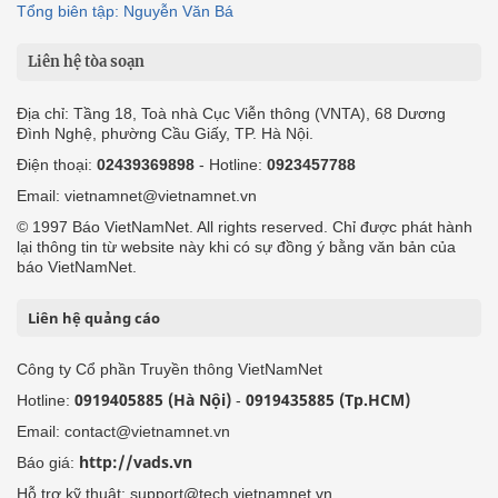
Tổng biên tập: Nguyễn Văn Bá
Liên hệ tòa soạn
Địa chỉ: Tầng 18, Toà nhà Cục Viễn thông (VNTA), 68 Dương
Đình Nghệ, phường Cầu Giấy, TP. Hà Nội.
Điện thoại:
02439369898
- Hotline:
0923457788
Email: vietnamnet@vietnamnet.vn
© 1997 Báo VietNamNet. All rights reserved. Chỉ được phát hành
lại thông tin từ website này khi có sự đồng ý bằng văn bản của
báo VietNamNet.
Liên hệ quảng cáo
Công ty Cổ phần Truyền thông VietNamNet
0919405885 (Hà Nội)
0919435885 (Tp.HCM)
Hotline:
-
Email: contact@vietnamnet.vn
http://vads.vn
Báo giá:
Hỗ trợ kỹ thuật: support@tech.vietnamnet.vn