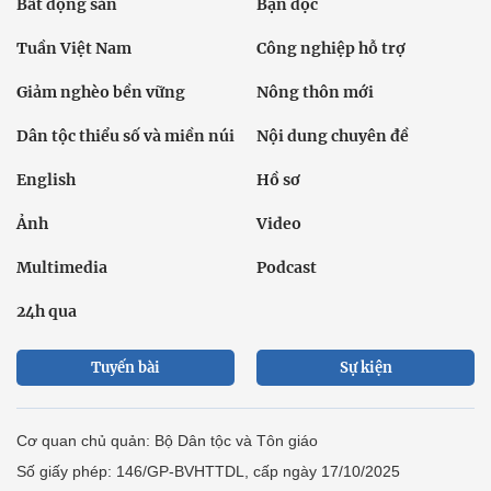
Bất động sản
Bạn đọc
Tuần Việt Nam
Công nghiệp hỗ trợ
Giảm nghèo bền vững
Nông thôn mới
Dân tộc thiểu số và miền núi
Nội dung chuyên đề
English
Hồ sơ
Ảnh
Video
Multimedia
Podcast
24h qua
Tuyến bài
Sự kiện
Cơ quan chủ quản: Bộ Dân tộc và Tôn giáo
Số giấy phép: 146/GP-BVHTTDL, cấp ngày 17/10/2025