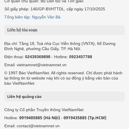
Cơ quan chủ quản: Bộ Dân tộc và Tôn giáo
Số giấy phép: 146/GP-BVHTTDL, cấp ngày 17/10/2025
Tổng biên tập: Nguyễn Văn Bá
Liên hệ tòa soạn
Địa chỉ: Tầng 18, Toà nhà Cục Viễn thông (VNTA), 68 Dương
Đình Nghệ, phường Cầu Giấy, TP. Hà Nội.
Điện thoại:
02439369898
- Hotline:
0923457788
Email: vietnamnet@vietnamnet.vn
© 1997 Báo VietNamNet. All rights reserved. Chỉ được phát hành
lại thông tin từ website này khi có sự đồng ý bằng văn bản của
báo VietNamNet.
Liên hệ quảng cáo
Công ty Cổ phần Truyền thông VietNamNet
0919405885 (Hà Nội)
0919435885 (Tp.HCM)
Hotline:
-
Email: contact@vietnamnet.vn