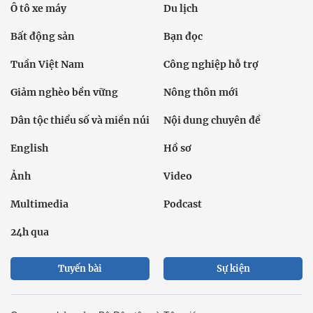
Ô tô xe máy
Du lịch
Bất động sản
Bạn đọc
Tuần Việt Nam
Công nghiệp hỗ trợ
Giảm nghèo bền vững
Nông thôn mới
Dân tộc thiểu số và miền núi
Nội dung chuyên đề
English
Hồ sơ
Ảnh
Video
Multimedia
Podcast
24h qua
Tuyến bài
Sự kiện