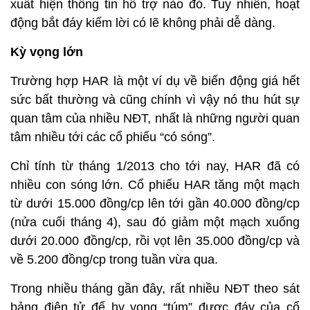
xuất hiện thông tin hỗ trợ nào đó. Tuy nhiên, hoạt
động bắt đáy kiếm lời có lẽ không phải dễ dàng.
Kỳ vọng lớn
Trường hợp HAR là một ví dụ về biến động giá hết
sức bất thường và cũng chính vì vậy nó thu hút sự
quan tâm của nhiều NĐT, nhất là những người quan
tâm nhiều tới các cổ phiếu “có sóng”.
Chỉ tính từ tháng 1/2013 cho tới nay, HAR đã có
nhiều con sóng lớn. Cổ phiếu HAR tăng một mạch
từ dưới 15.000 đồng/cp lên tới gần 40.000 đồng/cp
(nửa cuối tháng 4), sau đó giảm một mạch xuống
dưới 20.000 đồng/cp, rồi vọt lên 35.000 đồng/cp và
về 5.200 đồng/cp trong tuần vừa qua.
Trong nhiều tháng gần đây, rất nhiều NĐT theo sát
bảng điện tử để hy vọng “túm” được đáy của cổ