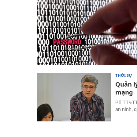
THỜI SỰ
Quản l
mạng
Bộ TT&TT 
an ninh, 