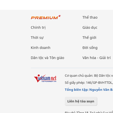
Thể thao
Chính trị
Giáo dục
Thời sự
Thế giới
Kinh doanh
Đời sống
Dân tộc và Tôn giáo
Văn hóa - Giải trí
Cơ quan chủ quản: Bộ Dân tộc v
Số giấy phép: 146/GP-BVHTTDL,
Tổng biên tập: Nguyễn Văn B
Liên hệ tòa soạn
Địa chỉ: Tầng 18, Toà nhà Cục 