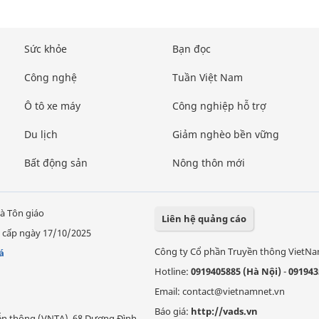
Sức khỏe
Bạn đọc
Công nghệ
Tuần Việt Nam
Ô tô xe máy
Công nghiệp hỗ trợ
Du lịch
Giảm nghèo bền vững
Bất động sản
Nông thôn mới
à Tôn giáo
Liên hệ quảng cáo
 cấp ngày 17/10/2025
Công ty Cổ phần Truyền thông VietN
á
Hotline:
0919405885 (Hà Nội)
-
091943
Email: contact@vietnamnet.vn
Báo giá:
http://vads.vn
Viễn thông (VNTA), 68 Dương Đình