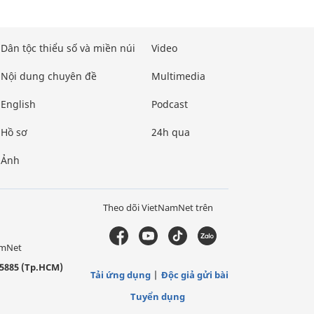
Dân tộc thiểu số và miền núi
Video
Nội dung chuyên đề
Multimedia
English
Podcast
Hồ sơ
24h qua
Ảnh
Theo dõi VietNamNet trên
amNet
5885 (Tp.HCM)
Tải ứng dụng
Độc giả gửi bài
Tuyển dụng