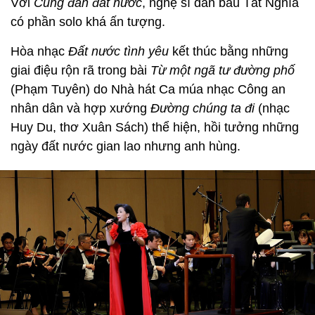
Với
Cung đàn đất nước
, nghệ sĩ đàn bầu Tất Nghĩa
có phần solo khá ấn tượng.
Hòa nhạc
Đất nước tình
yêu
kết thúc bằng những
giai điệu rộn rã trong bài
Từ một ngã tư đường phố
(Phạm Tuyên) do Nhà hát Ca múa nhạc Công an
nhân dân và hợp xướng
Đường chúng ta đi
(nhạc
Huy Du, thơ Xuân Sách) thể hiện, hồi tưởng những
ngày đất nước gian lao nhưng anh hùng.