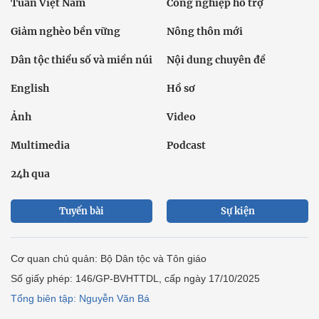
Tuần Việt Nam
Công nghiệp hỗ trợ
Giảm nghèo bền vững
Nông thôn mới
Dân tộc thiểu số và miền núi
Nội dung chuyên đề
English
Hồ sơ
Ảnh
Video
Multimedia
Podcast
24h qua
Tuyến bài
Sự kiện
Cơ quan chủ quản: Bộ Dân tộc và Tôn giáo
Số giấy phép: 146/GP-BVHTTDL, cấp ngày 17/10/2025
Tổng biên tập: Nguyễn Văn Bá