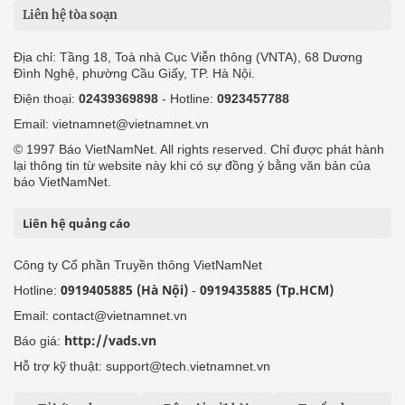
Liên hệ tòa soạn
Địa chỉ: Tầng 18, Toà nhà Cục Viễn thông (VNTA), 68 Dương
Đình Nghệ, phường Cầu Giấy, TP. Hà Nội.
Điện thoại:
02439369898
- Hotline:
0923457788
Email: vietnamnet@vietnamnet.vn
© 1997 Báo VietNamNet. All rights reserved. Chỉ được phát hành
lại thông tin từ website này khi có sự đồng ý bằng văn bản của
báo VietNamNet.
Liên hệ quảng cáo
Công ty Cổ phần Truyền thông VietNamNet
0919405885 (Hà Nội)
0919435885 (Tp.HCM)
Hotline:
-
Email: contact@vietnamnet.vn
http://vads.vn
Báo giá:
Hỗ trợ kỹ thuật: support@tech.vietnamnet.vn