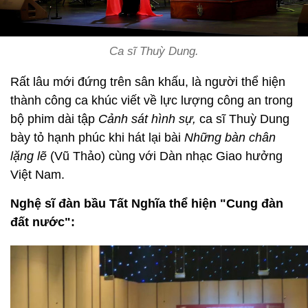
Ca sĩ Thuỳ Dung.
Rất lâu mới đứng trên sân khấu, là người thể hiện
thành công ca khúc viết về lực lượng công an trong
bộ phim dài tập
Cảnh sát hình sự,
ca sĩ Thuỳ Dung
bày tỏ hạnh phúc khi hát lại bài
Những bàn chân
lặng lẽ
(Vũ Thảo) cùng với Dàn nhạc Giao hưởng
Việt Nam.
Nghệ sĩ đàn bầu Tất Nghĩa thể hiện "Cung đàn
đất nước":