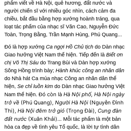
phẩm viết về Hà Nội, quê hương, đất nước và
người chiến sĩ với nhiều góc nhìn, cách cảm đa
chiều, bắt đầu bằng hợp xướng hoành tráng, qua
loạt tác phẩm của nhạc sĩ Văn Cao, Nguyễn Đức
Toàn, Trọng Bằng, Trần Mạnh Hùng, Phú Quang...
Đó là hợp xướng
Ca ngợi Hồ Chủ tịch
do Dàn nhạc
Giao hưởng Việt Nam thể hiện. Tiếp đến là
Biết ơn
chị Võ Thị Sáu
do Trang Bùi và Dàn hợp xướng
Sông Hồng trình bày;
Hành khúc công an nhân dân
do Nhà hát Ca múa nhạc Công an nhân dân thể
hiện,
Se chỉ luồn kim
do Dàn nhạc Giao hưởng Việt
ó còn là
Hà Nội phố, Hà Nội ngày
Nam thể hiện. Đ
trở về
(Phú Quang),
Người Hà Nội
(Nguyễn Đình
Thi),
Hà Nội đêm trở gió
(Trọng Đài),
Cung đàn
đất nước
(Xuân Khải)…
Mỗi tác phẩm là một bản
hòa ca đẹp về tình yêu Tổ quốc, là lời tự tình dân