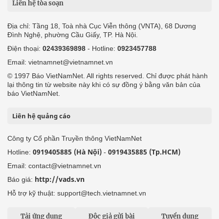
Liên hệ tòa soạn
Địa chỉ: Tầng 18, Toà nhà Cục Viễn thông (VNTA), 68 Dương
Đình Nghệ, phường Cầu Giấy, TP. Hà Nội.
Điện thoại:
02439369898
- Hotline:
0923457788
Email: vietnamnet@vietnamnet.vn
© 1997 Báo VietNamNet. All rights reserved. Chỉ được phát hành
lại thông tin từ website này khi có sự đồng ý bằng văn bản của
báo VietNamNet.
Liên hệ quảng cáo
Công ty Cổ phần Truyền thông VietNamNet
0919405885 (Hà Nội)
0919435885 (Tp.HCM)
Hotline:
-
Email: contact@vietnamnet.vn
http://vads.vn
Báo giá:
Hỗ trợ kỹ thuật: support@tech.vietnamnet.vn
Tải ứng dụng
Độc giả gửi bài
Tuyển dụng