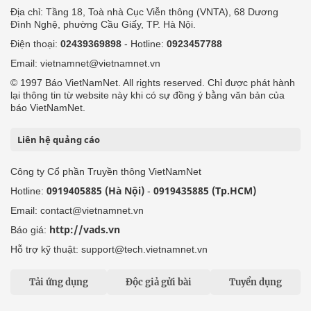
Địa chỉ: Tầng 18, Toà nhà Cục Viễn thông (VNTA), 68 Dương
Đình Nghệ, phường Cầu Giấy, TP. Hà Nội.
Điện thoại:
02439369898
- Hotline:
0923457788
Email: vietnamnet@vietnamnet.vn
© 1997 Báo VietNamNet. All rights reserved. Chỉ được phát hành
lại thông tin từ website này khi có sự đồng ý bằng văn bản của
báo VietNamNet.
Liên hệ quảng cáo
Công ty Cổ phần Truyền thông VietNamNet
0919405885 (Hà Nội)
0919435885 (Tp.HCM)
Hotline:
-
Email: contact@vietnamnet.vn
http://vads.vn
Báo giá:
Hỗ trợ kỹ thuật: support@tech.vietnamnet.vn
Tải ứng dụng
Độc giả gửi bài
Tuyển dụng