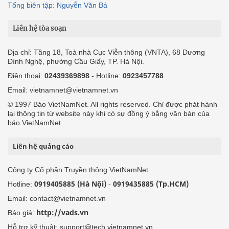
Tổng biên tập: Nguyễn Văn Bá
Liên hệ tòa soạn
Địa chỉ: Tầng 18, Toà nhà Cục Viễn thông (VNTA), 68 Dương
Đình Nghệ, phường Cầu Giấy, TP. Hà Nội.
Điện thoại:
02439369898
- Hotline:
0923457788
Email: vietnamnet@vietnamnet.vn
© 1997 Báo VietNamNet. All rights reserved. Chỉ được phát hành
lại thông tin từ website này khi có sự đồng ý bằng văn bản của
báo VietNamNet.
Liên hệ quảng cáo
Công ty Cổ phần Truyền thông VietNamNet
0919405885 (Hà Nội)
0919435885 (Tp.HCM)
Hotline:
-
Email: contact@vietnamnet.vn
http://vads.vn
Báo giá:
Hỗ trợ kỹ thuật: support@tech.vietnamnet.vn