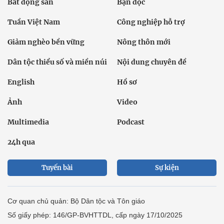
Bất động sản
Bạn đọc
Tuần Việt Nam
Công nghiệp hỗ trợ
Giảm nghèo bền vững
Nông thôn mới
Dân tộc thiểu số và miền núi
Nội dung chuyên đề
English
Hồ sơ
Ảnh
Video
Multimedia
Podcast
24h qua
Tuyến bài
Sự kiện
Cơ quan chủ quản: Bộ Dân tộc và Tôn giáo
Số giấy phép: 146/GP-BVHTTDL, cấp ngày 17/10/2025