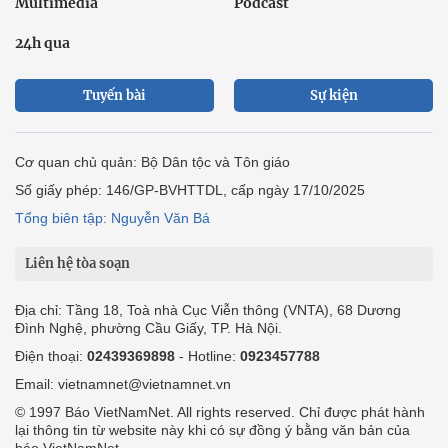
Multimedia
Podcast
24h qua
Tuyến bài
Sự kiện
Cơ quan chủ quản: Bộ Dân tộc và Tôn giáo
Số giấy phép: 146/GP-BVHTTDL, cấp ngày 17/10/2025
Tổng biên tập: Nguyễn Văn Bá
Liên hệ tòa soạn
Địa chỉ: Tầng 18, Toà nhà Cục Viễn thông (VNTA), 68 Dương
Đình Nghệ, phường Cầu Giấy, TP. Hà Nội.
Điện thoại:
02439369898
- Hotline:
0923457788
Email: vietnamnet@vietnamnet.vn
© 1997 Báo VietNamNet. All rights reserved. Chỉ được phát hành
lại thông tin từ website này khi có sự đồng ý bằng văn bản của
báo VietNamNet.