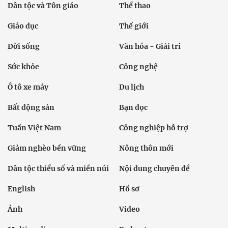
Dân tộc và Tôn giáo
Thể thao
Giáo dục
Thế giới
Đời sống
Văn hóa - Giải trí
Sức khỏe
Công nghệ
Ô tô xe máy
Du lịch
Bất động sản
Bạn đọc
Tuần Việt Nam
Công nghiệp hỗ trợ
Giảm nghèo bền vững
Nông thôn mới
Dân tộc thiểu số và miền núi
Nội dung chuyên đề
English
Hồ sơ
Ảnh
Video