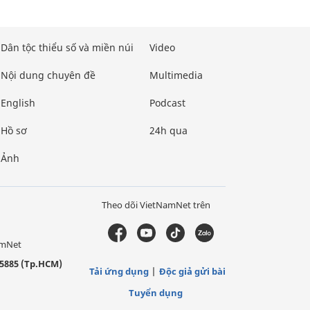
Dân tộc thiểu số và miền núi
Video
Nội dung chuyên đề
Multimedia
English
Podcast
Hồ sơ
24h qua
Ảnh
Theo dõi VietNamNet trên
amNet
5885 (Tp.HCM)
Tải ứng dụng
Độc giả gửi bài
Tuyển dụng