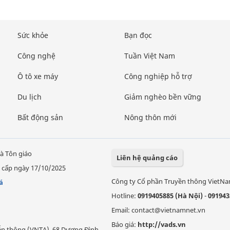
Sức khỏe
Bạn đọc
Công nghệ
Tuần Việt Nam
Ô tô xe máy
Công nghiệp hỗ trợ
Du lịch
Giảm nghèo bền vững
Bất động sản
Nông thôn mới
à Tôn giáo
Liên hệ quảng cáo
 cấp ngày 17/10/2025
Công ty Cổ phần Truyền thông VietN
á
Hotline:
0919405885 (Hà Nội)
-
091943
Email: contact@vietnamnet.vn
Báo giá:
http://vads.vn
Viễn thông (VNTA), 68 Dương Đình