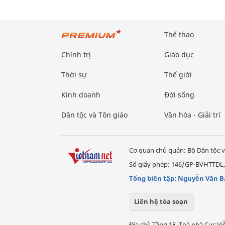
Thể thao
Chính trị
Giáo dục
Thời sự
Thế giới
Kinh doanh
Đời sống
Dân tộc và Tôn giáo
Văn hóa - Giải trí
Cơ quan chủ quản: Bộ Dân tộc v
Số giấy phép: 146/GP-BVHTTDL,
Tổng biên tập: Nguyễn Văn B
Liên hệ tòa soạn
Địa chỉ: Tầng 18, Toà nhà Cục 