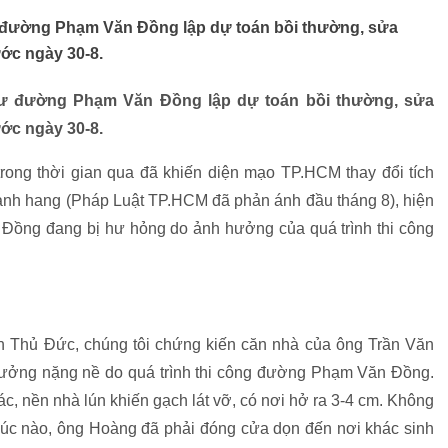
đường Phạm Văn Đồng lập dự toán bồi thường, sửa
ớc ngày 30-8.
ư đường Phạm Văn Đồng lập dự toán bồi thường, sửa
ớc ngày 30-8.
trong thời gian qua đã khiến diện mạo TP.HCM thay đổi tích
hành hang (Pháp Luật TP.HCM đã phản ánh đầu tháng 8), hiện
ồng đang bị hư hỏng do ảnh hưởng của quá trình thi công
n Thủ Đức, chúng tôi chứng kiến căn nhà của ông Trần Văn
ởng nặng nề do quá trình thi công đường Phạm Văn Đồng.
c, nền nhà lún khiến gạch lát vỡ, có nơi hở ra 3-4 cm. Không
 lúc nào, ông Hoàng đã phải đóng cửa dọn đến nơi khác sinh