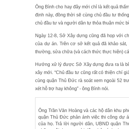
Ông Bình cho hay đây mới chỉ là kết quả thẩm 
định này, đồng thời sẽ cùng chủ đầu tư thố
chủ đầu tư và người dân tự thỏa thuận mức bồi
Ngày 12-8, Sở Xây dựng cũng đã họp với chủ
của dự án. Trên cơ sở kết quả đã khảo sát
thường, sửa chữa (và cách thức thực hiện) cá
Hướng xử lý được Sở Xây dựng đưa ra là bồi
xây mới. “Chủ đầu tư cũng rất có thiện chí 
cùng quận Thủ Đức rà soát xem ngoài 52 trư
xét hỗ trợ hay không” - ông Bình nói.
Ông Trần Văn Hoàng và các hộ dân khu ph
quận Thủ Đức phản ánh việc thi công dự 
của họ. Trả lời người dân, UBND quận Th