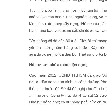
Tuy nhiên, bà Trinh chờ hơn một năm trời như
không. Do căn nhà hư hại nghiêm trọng, vợ c
làm hồ sơ xin phép xây dựng. Hồ sơ của bà
hành lang bảo vệ đường sắt, chỉ được cải tạo
“Vợ chồng tôi đã gần 80 tuổi. Giờ tôi chỉ mo
yên ổn những năm tháng cuối đời. Xây mới t
sửa được nên tôi đã đập bỏ. Thật sự giờ tôi b
Hỗ trợ sửa chữa theo hiện trạng
Cuối năm 2012, UBND TP.HCM đã giao Sở Xâ
người dân trong quá trình thi công đường P
thông tin trước đó Sở đã đề nghị chủ đầu tư 
ảnh hưởng. Công ty này đã khảo sát 52 trườ
Nhà hư hỏng nhẹ; có hư hỏng phải sửa chữa