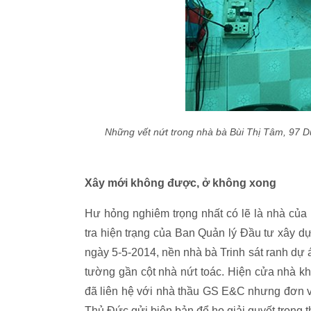
Những vết nứt trong nhà bà Bùi Thị Tâm, 97
Xây mới không được, ở không xong
Hư hỏng nghiêm trọng nhất có lẽ là nhà của
tra hiện trạng của Ban Quản lý Đầu tư xây 
ngày 5-5-2014, nền nhà bà Trinh sát ranh dự 
tường gần cột nhà nứt toác. Hiện cửa nhà k
đã liên hệ với nhà thầu GS E&C nhưng đơn v
Thủ Đức gửi biên bản để họ giải quyết trong t