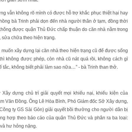
ng vẫn không rõ mình có được hỗ trợ khắc phục thiệt hại hay
hồng bà Trinh phải dọn đến nhà người thân ở tạm, đồng thời
 không được quận Thủ Đức chấp thuận do căn nhà nằm trong
, sửa chữa theo hiện trạng.
ng muốn xây dựng lại căn nhà theo hiện trạng cũ để được sống
hì không được phép, còn nhà cũ nát quá rồi, không cách gì
ế tắc, không biết phải làm sao nữa…” - bà Trinh than thở.
y dựng chủ trì giải quyết mọi khiếu nại, khiếu kiện của
hạm Văn Đồng. Ông Lê Hòa Bình, Phó Giám đốc Sở Xây dựng,
(Công ty GS Sài Gòn) giải quyết bồi thường cho người dân bị
ng hợp theo báo cáo của quận Thủ Đức và phân ra ba loại:
 và hư hỏng nặng.