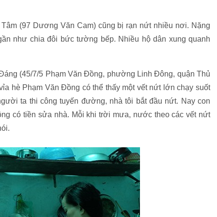
ị Tâm (97 Dương Văn Cam) cũng bị rạn nứt nhiều nơi. Nặng
 gần như chia đôi bức tường bếp. Nhiều hộ dân xung quanh
 Đáng (45/7/5 Phạm Văn Đồng, phường Linh Đông, quận Thủ
vỉa hè Phạm Văn Đồng có thể thấy một vết nứt lớn chạy suốt
gười ta thi công tuyến đường, nhà tôi bắt đầu nứt. Nay con
g có tiền sửa nhà. Mỗi khi trời mưa, nước theo các vết nứt
ói.