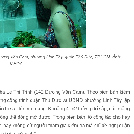
 Dương Văn Cam, phường Linh Tây, quận Thủ Đức, TP.HCM. Ảnh:
V.HOA
 bà Lê Thị Trinh (142 Dương Văn Cam). Theo biên bản kiểm
dựng công trình quận Thủ Đức và UBND phường Linh Tây lập
án bị sụt, lún nứt nặng. Khoảng 4 m2 tường đổ sập, các mảng
hông thể đóng mở được. Trong biên bản, tổ công tác cho hay
ị này không cử người tham gia kiểm tra mà chỉ đề nghị quận
hời gian sớm nhất.