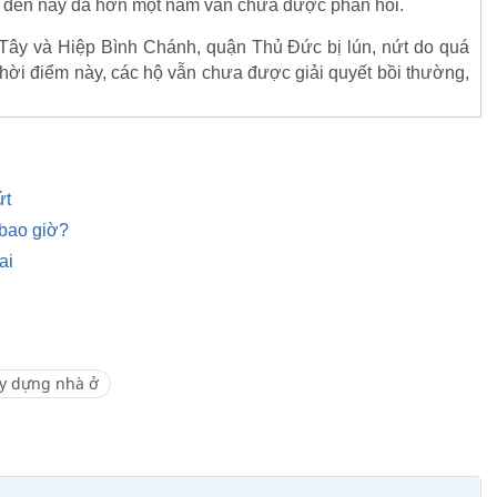
 đến nay đã hơn một năm vẫn chưa được phản hồi.
 Tây và Hiệp Bình Chánh, quận Thủ Đức bị lún, nứt do quá
hời điểm này, các hộ vẫn chưa được giải quyết bồi thường,
ứt
 bao giờ?
ai
y dựng nhà ở