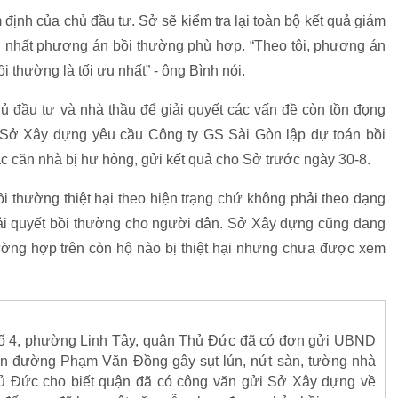
định của chủ đầu tư. Sở sẽ kiểm tra lại toàn bộ kết quả giám
ng nhất phương án bồi thường phù hợp. “Theo tôi, phương án
 thường là tối ưu nhất” - ông Bình nói.
 đầu tư và nhà thầu để giải quyết các vấn đề còn tồn đọng
, Sở Xây dựng yêu cầu Công ty GS Sài Gòn lập dự toán bồi
c căn nhà bị hư hỏng, gửi kết quả cho Sở trước ngày 30-8.
 thường thiệt hại theo hiện trạng chứ không phải theo dạng
giải quyết bồi thường cho người dân. Sở Xây dựng cũng đang
ờng hợp trên còn hộ nào bị thiệt hại nhưng chưa được xem
ố 4, phường Linh Tây, quận Thủ Đức đã có đơn gửi UBND
án đường Phạm Văn Đồng gây sụt lún, nứt sàn, tường nhà
ủ Đức cho biết quận đã có công văn gửi Sở Xây dựng về