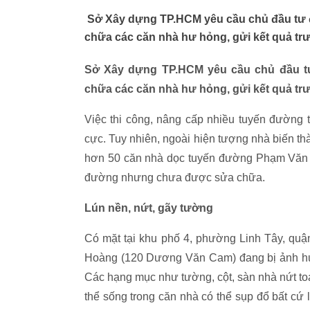
Sở Xây dựng TP.HCM yêu cầu chủ đầu tư 
chữa các căn nhà hư hỏng, gửi kết quả trư
Sở Xây dựng TP.HCM yêu cầu chủ đầu t
chữa các căn nhà hư hỏng, gửi kết quả trư
Việc thi công, nâng cấp nhiều tuyến đường 
cực. Tuy nhiên, ngoài hiện tượng nhà biến t
hơn 50 căn nhà dọc tuyến đường Phạm Văn Đ
đường nhưng chưa được sửa chữa.
Lún nền, nứt, gãy tường
Có mặt tại khu phố 4, phường Linh Tây, quậ
Hoàng (120 Dương Văn Cam) đang bị ảnh hư
Các hạng mục như tường, cột, sàn nhà nứt toá
thể sống trong căn nhà có thể sụp đổ bất cứ