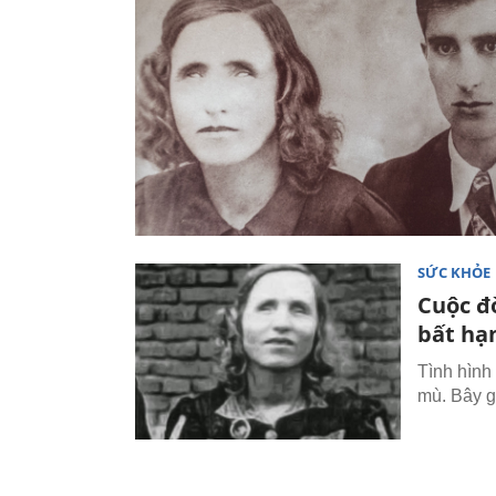
SỨC KHỎE
Cuộc đờ
bất hạ
Tình hình
mù. Bây gi