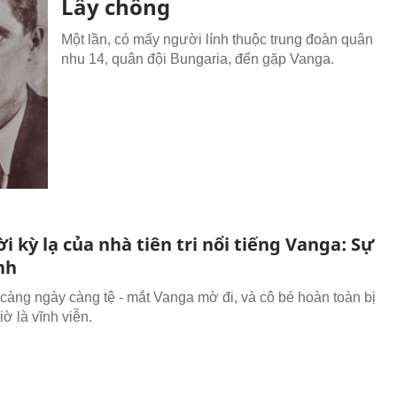
Lấy chồng
Một lần, có mấy người lính thuộc trung đoàn quân
nhu 14, quân đội Bungaria, đến gặp Vanga.
i kỳ lạ của nhà tiên tri nổi tiếng Vanga: Sự
nh
 càng ngày càng tệ - mắt Vanga mờ đi, và cô bé hoàn toàn bị
ờ là vĩnh viễn.