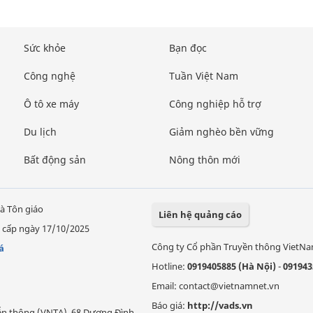
Sức khỏe
Bạn đọc
Công nghệ
Tuần Việt Nam
Ô tô xe máy
Công nghiệp hỗ trợ
Du lịch
Giảm nghèo bền vững
Bất động sản
Nông thôn mới
à Tôn giáo
Liên hệ quảng cáo
 cấp ngày 17/10/2025
Công ty Cổ phần Truyền thông VietN
á
Hotline:
0919405885 (Hà Nội)
-
091943
Email: contact@vietnamnet.vn
Báo giá:
http://vads.vn
Viễn thông (VNTA), 68 Dương Đình