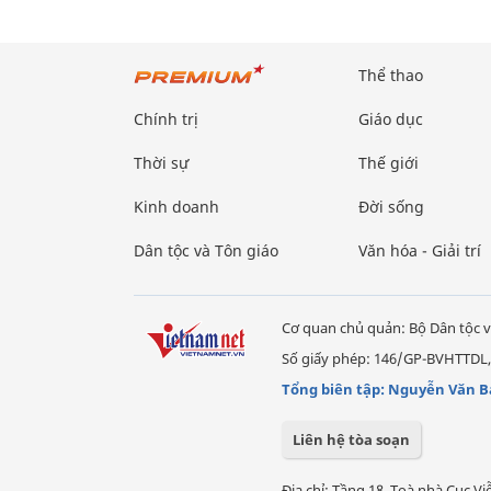
Thể thao
Chính trị
Giáo dục
Thời sự
Thế giới
Kinh doanh
Đời sống
Dân tộc và Tôn giáo
Văn hóa - Giải trí
Cơ quan chủ quản: Bộ Dân tộc v
Số giấy phép: 146/GP-BVHTTDL,
Tổng biên tập: Nguyễn Văn B
Liên hệ tòa soạn
Địa chỉ: Tầng 18, Toà nhà Cục 