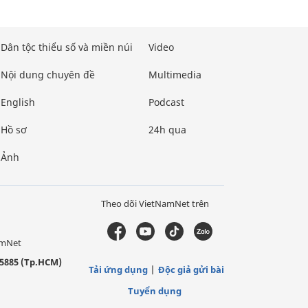
Dân tộc thiểu số và miền núi
Video
Nội dung chuyên đề
Multimedia
English
Podcast
Hồ sơ
24h qua
Ảnh
Theo dõi VietNamNet trên
amNet
5885 (Tp.HCM)
Tải ứng dụng
Độc giả gửi bài
Tuyển dụng