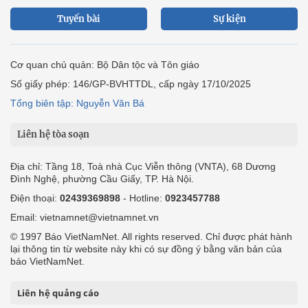
Tuyến bài
Sự kiện
Cơ quan chủ quản: Bộ Dân tộc và Tôn giáo
Số giấy phép: 146/GP-BVHTTDL, cấp ngày 17/10/2025
Tổng biên tập: Nguyễn Văn Bá
Liên hệ tòa soạn
Địa chỉ: Tầng 18, Toà nhà Cục Viễn thông (VNTA), 68 Dương
Đình Nghệ, phường Cầu Giấy, TP. Hà Nội.
Điện thoại:
02439369898
- Hotline:
0923457788
Email: vietnamnet@vietnamnet.vn
© 1997 Báo VietNamNet. All rights reserved. Chỉ được phát hành
lại thông tin từ website này khi có sự đồng ý bằng văn bản của
báo VietNamNet.
Liên hệ quảng cáo