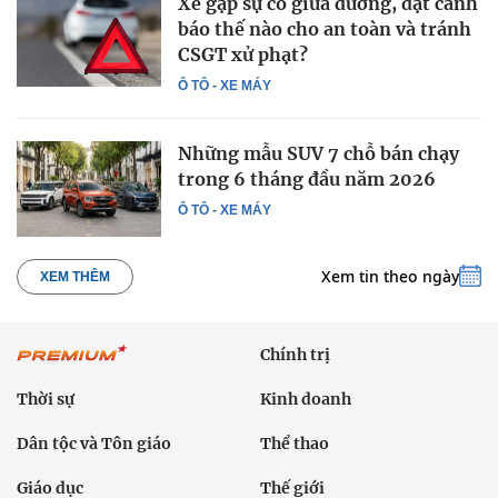
Xe gặp sự cố giữa đường, đặt cảnh
báo thế nào cho an toàn và tránh
CSGT xử phạt?
Ô TÔ - XE MÁY
Những mẫu SUV 7 chỗ bán chạy
trong 6 tháng đầu năm 2026
Ô TÔ - XE MÁY
Xem tin theo ngày
XEM THÊM
Chính trị
Thời sự
Kinh doanh
Dân tộc và Tôn giáo
Thể thao
Giáo dục
Thế giới