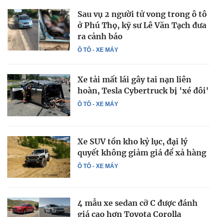
Sau vụ 2 người tử vong trong ô tô
ở Phú Thọ, kỹ sư Lê Văn Tạch đưa
ra cảnh báo
Ô TÔ - XE MÁY
Xe tải mất lái gây tai nạn liên
hoàn, Tesla Cybertruck bị 'xé đôi'
Ô TÔ - XE MÁY
Xe SUV tồn kho kỷ lục, đại lý
quyết không giảm giá để xả hàng
Ô TÔ - XE MÁY
4 mẫu xe sedan cỡ C được đánh
giá cao hơn Toyota Corolla