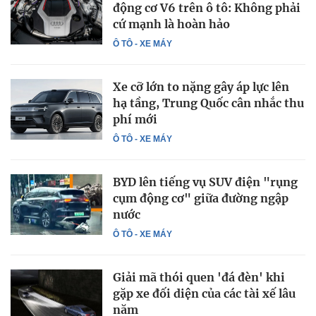
động cơ V6 trên ô tô: Không phải
cứ mạnh là hoàn hảo
Ô TÔ - XE MÁY
Xe cỡ lớn to nặng gây áp lực lên
hạ tầng, Trung Quốc cân nhắc thu
phí mới
Ô TÔ - XE MÁY
BYD lên tiếng vụ SUV điện "rụng
cụm động cơ" giữa đường ngập
nước
Ô TÔ - XE MÁY
Giải mã thói quen 'đá đèn' khi
gặp xe đối diện của các tài xế lâu
năm