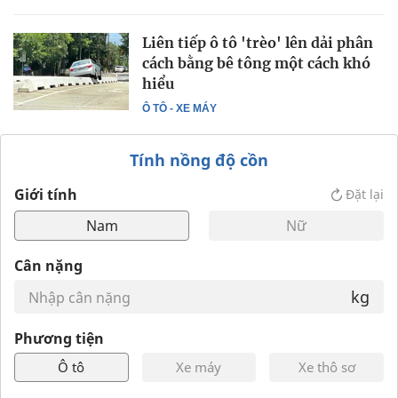
Liên tiếp ô tô 'trèo' lên dải phân
cách bằng bê tông một cách khó
hiểu
Ô TÔ - XE MÁY
Tính nồng độ cồn
Giới tính
Đặt lại
Nam
Nữ
Cân nặng
kg
Phương tiện
Ô tô
Xe máy
Xe thô sơ