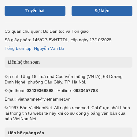
Tuyến bài
Sự kiện
Cơ quan chủ quản: Bộ Dân tộc và Tôn giáo
Số giấy phép: 146/GP-BVHTTDL, cấp ngày 17/10/2025
Tổng biên tập: Nguyễn Văn Bá
Liên hệ tòa soạn
Địa chỉ: Tầng 18, Toà nhà Cục Viễn thông (VNTA), 68 Dương
Đình Nghệ, phường Cầu Giấy, TP. Hà Nội.
Điện thoại:
02439369898
- Hotline:
0923457788
Email: vietnamnet@vietnamnet.vn
© 1997 Báo VietNamNet. All rights reserved. Chỉ được phát hành
lại thông tin từ website này khi có sự đồng ý bằng văn bản của
báo VietNamNet.
Liên hệ quảng cáo