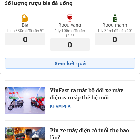
Số lượng rượu bia đã uống
Bia
Rượu vang
Rượu mạnh
1 lon 330ml độ cồn 5°
1 ly 100ml độ cồn
1 ly 30ml độ cồn 40°
13.5°
Xem kết quả
VinFast ra mắt bộ đôi xe máy
điện cao cấp thế hệ mới
KHÁM PHÁ
Pin xe máy điện có tuổi thọ bao
lâu?