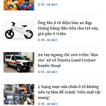
Ô TÔ - XE MÁY
Ông lớn ô tô điện bán xe đạp
thăng bằng đầu tiên cho trẻ em,
giá gần 6 triệu
Ô TÔ - XE MÁY
9x tay ngang chi 200 triệu 'dọn
zin' xế cổ Toyota Land Cruiser
huyền thoại
Ô TÔ - XE MÁY
4 hạng mục sửa chữa ô tô không
nên tự làm để tránh 'tiền mất tật
mang'
Ô TÔ - XE MÁY