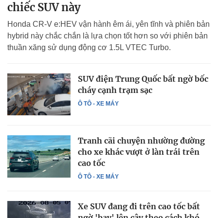
chiếc SUV này
Honda CR-V e:HEV vận hành êm ái, yên tĩnh và phiên bản
hybrid này chắc chắn là lựa chọn tốt hơn so với phiên bản
thuần xăng sử dụng động cơ 1.5L VTEC Turbo.
SUV điện Trung Quốc bất ngờ bốc
cháy cạnh trạm sạc
Ô TÔ - XE MÁY
Tranh cãi chuyện nhường đường
cho xe khác vượt ở làn trái trên
cao tốc
Ô TÔ - XE MÁY
Xe SUV đang đi trên cao tốc bất
ngờ 'bay' lên cây theo cách khó