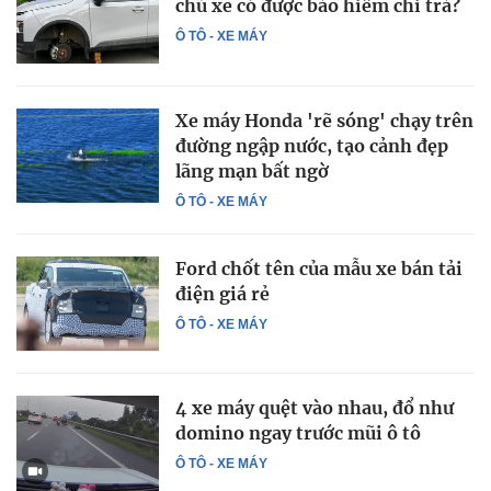
chủ xe có được bảo hiểm chi trả?
Ô TÔ - XE MÁY
Xe máy Honda 'rẽ sóng' chạy trên
đường ngập nước, tạo cảnh đẹp
lãng mạn bất ngờ
Ô TÔ - XE MÁY
Ford chốt tên của mẫu xe bán tải
điện giá rẻ
Ô TÔ - XE MÁY
4 xe máy quệt vào nhau, đổ như
domino ngay trước mũi ô tô
Ô TÔ - XE MÁY