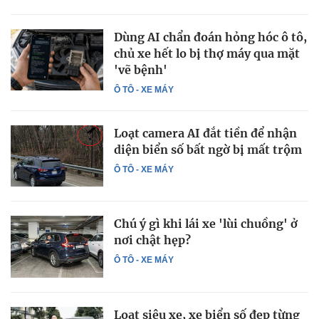
Dùng AI chẩn đoán hỏng hóc ô tô,
chủ xe hết lo bị thợ máy qua mặt
'vẽ bệnh'
Ô TÔ - XE MÁY
Loạt camera AI đắt tiền để nhận
diện biển số bất ngờ bị mất trộm
Ô TÔ - XE MÁY
Chú ý gì khi lái xe 'lùi chuồng' ở
nơi chật hẹp?
Ô TÔ - XE MÁY
Loạt siêu xe, xe biển số đẹp từng