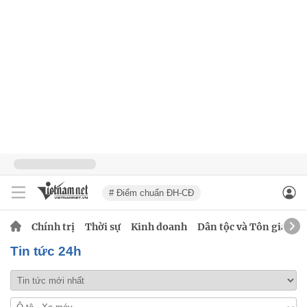
# Điểm chuẩn ĐH-CĐ
Chính trị
Thời sự
Kinh doanh
Dân tộc và Tôn giáo
Tin tức 24h