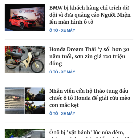
BMW bị khách hàng chỉ trích dữ
dội vì đưa quảng cáo Người Nhện
lên màn hình ô tô
Ô TÔ - XE MÁY
Honda Dream Thái '7 số' hơn 30
năm tuổi, sơn zin giá 120 triệu
đồng
Ô TÔ - XE MÁY
Nhân viên cứu hộ tháo tung đầu
chiếc ô tô Honda để giải cứu mèo
con mắc kẹt
Ô TÔ - XE MÁY
Ô tô bị 'vặt bánh' lúc nửa đêm,