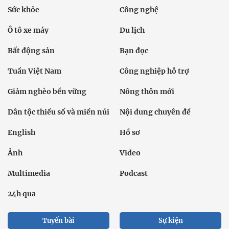
Sức khỏe
Công nghệ
Ô tô xe máy
Du lịch
Bất động sản
Bạn đọc
Tuần Việt Nam
Công nghiệp hỗ trợ
Giảm nghèo bền vững
Nông thôn mới
Dân tộc thiểu số và miền núi
Nội dung chuyên đề
English
Hồ sơ
Ảnh
Video
Multimedia
Podcast
24h qua
Tuyến bài
Sự kiện