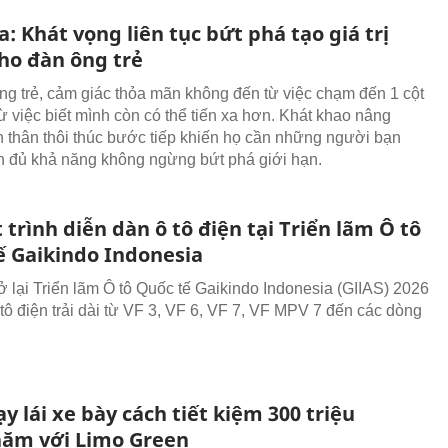
 Khát vọng liên tục bứt phá tạo giá trị
cho đàn ông trẻ
ng trẻ, cảm giác thỏa mãn không đến từ việc chạm đến 1 cột
ừ việc biết mình còn có thể tiến xa hơn. Khát khao nâng
 thân thôi thúc bước tiếp khiến họ cần những người bạn
 đủ khả năng không ngừng bứt phá giới hạn.
 trình diễn dàn ô tô điện tại Triển lãm Ô tô
ế Gaikindo Indonesia
rở lại Triển lãm Ô tô Quốc tế Gaikindo Indonesia (GIIAS) 2026
 tô điện trải dài từ VF 3, VF 6, VF 7, VF MPV 7 đến các dòng
y lái xe bày cách tiết kiệm 300 triệu
ăm với Limo Green