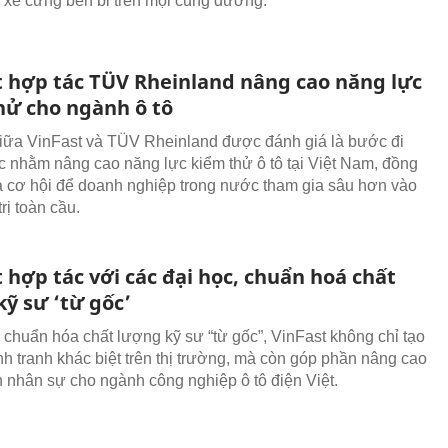
 xế cưng bền bỉ trên mọi cung đường.
t hợp tác TÜV Rheinland nâng cao năng lực
hử cho ngành ô tô
iữa VinFast và TÜV Rheinland được đánh giá là bước đi
c nhằm nâng cao năng lực kiểm thử ô tô tại Việt Nam, đồng
a cơ hội để doanh nghiệp trong nước tham gia sâu hơn vào
trị toàn cầu.
 hợp tác với các đại học, chuẩn hoá chất
ỹ sư ‘từ gốc’
 chuẩn hóa chất lượng kỹ sư “từ gốc”, VinFast không chỉ tạo
ạnh tranh khác biệt trên thị trường, mà còn góp phần nâng cao
n nhân sự cho ngành công nghiệp ô tô điện Việt.