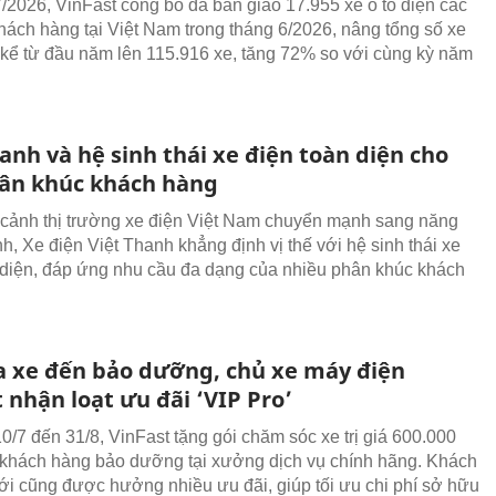
/2026, VinFast công bố đã bàn giao 17.955 xe ô tô điện các
khách hàng tại Việt Nam trong tháng 6/2026, nâng tổng số xe
 kể từ đầu năm lên 115.916 xe, tăng 72% so với cùng kỳ năm
anh và hệ sinh thái xe điện toàn diện cho
ân khúc khách hàng
 cảnh thị trường xe điện Việt Nam chuyển mạnh sang năng
h, Xe điện Việt Thanh khẳng định vị thế với hệ sinh thái xe
 diện, đáp ứng nhu cầu đa dạng của nhiều phân khúc khách
 xe đến bảo dưỡng, chủ xe máy điện
 nhận loạt ưu đãi ‘VIP Pro’
0/7 đến 31/8, VinFast tặng gói chăm sóc xe trị giá 600.000
khách hàng bảo dưỡng tại xưởng dịch vụ chính hãng. Khách
i cũng được hưởng nhiều ưu đãi, giúp tối ưu chi phí sở hữu