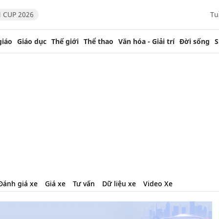
 CUP 2026
Tu
giáo
Giáo dục
Thế giới
Thể thao
Văn hóa - Giải trí
Đời sống
S
Đánh giá xe
Giá xe
Tư vấn
Dữ liệu xe
Video Xe