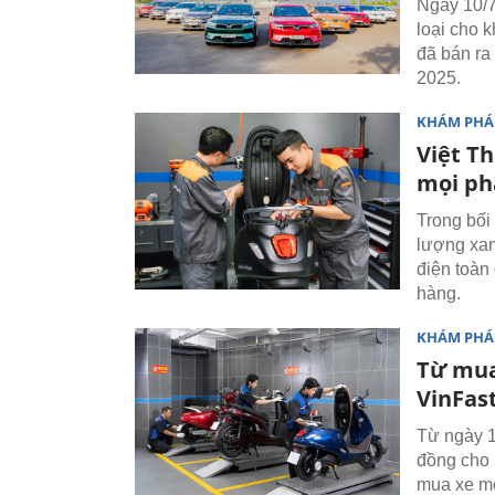
Ngày 10/7
loại cho 
đã bán ra
2025.
KHÁM PHÁ
Việt Th
mọi ph
Trong bối
lượng xan
điện toàn
hàng.
KHÁM PHÁ
Từ mua
VinFast
Từ ngày 1
đồng cho 
mua xe mớ