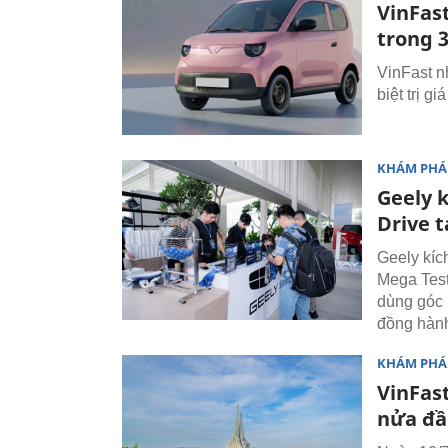
VinFast
trong 
VinFast n
biệt trị g
KHÁM PHÁ
Geely 
Drive t
Geely kíc
Mega Test
dùng góc 
đồng hành
KHÁM PHÁ
VinFast
nửa đầ