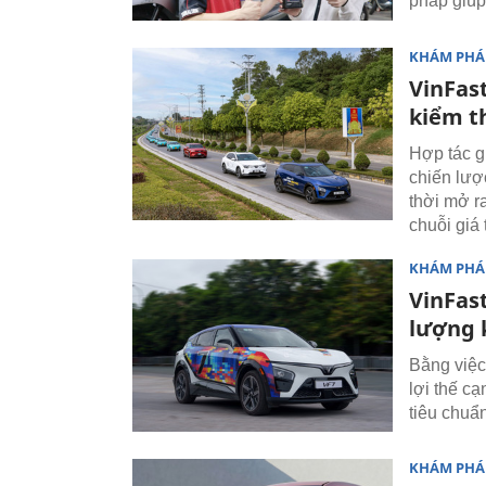
pháp giúp
KHÁM PHÁ
VinFas
kiểm t
Hợp tác g
chiến lượ
thời mở r
chuỗi giá 
KHÁM PHÁ
VinFast
lượng k
Bằng việc
lợi thế c
tiêu chuẩ
KHÁM PHÁ