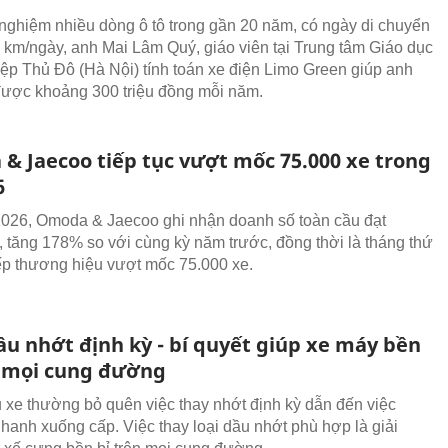
 nghiệm nhiều dòng ô tô trong gần 20 năm, có ngày di chuyển
 km/ngày, anh Mai Lâm Quý, giáo viên tại Trung tâm Giáo dục
ệp Thủ Đô (Hà Nội) tính toán xe điện Limo Green giúp anh
 được khoảng 300 triệu đồng mỗi năm.
& Jaecoo tiếp tục vượt mốc 75.000 xe trong
6
026, Omoda & Jaecoo ghi nhận doanh số toàn cầu đạt
, tăng 178% so với cùng kỳ năm trước, đồng thời là tháng thứ
tiếp thương hiệu vượt mốc 75.000 xe.
ầu nhớt định kỳ - bí quyết giúp xe máy bền
n mọi cung đường
 xe thường bỏ quên việc thay nhớt định kỳ dẫn đến việc
hanh xuống cấp. Việc thay loại dầu nhớt phù hợp là giải