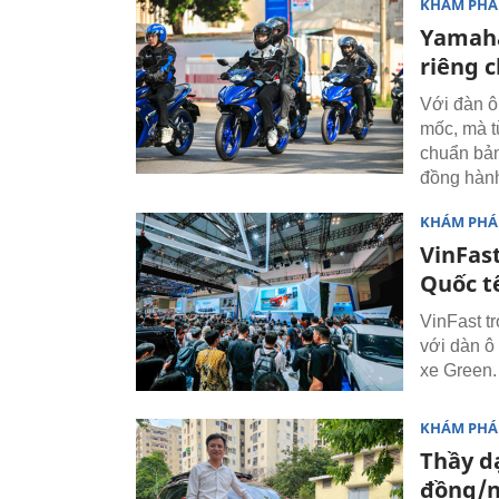
KHÁM PHÁ
Yamaha:
riêng 
Với đàn ô
mốc, mà t
chuẩn bản
đồng hành
KHÁM PHÁ
VinFast
Quốc t
VinFast t
với dàn ô
xe Green.
KHÁM PHÁ
Thầy dạ
đồng/n