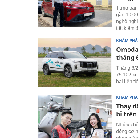
Từng trải
gần 1.000
nghề nghi
tiết kiệm
KHÁM PHÁ
Omoda 
tháng 
Tháng 6/2
75.102 xe
hai liên 
KHÁM PHÁ
Thay d
bỉ trê
Nhiều chủ
động cơ n