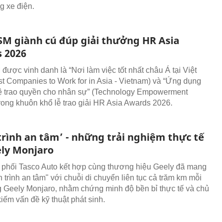
g xe điện.
SM giành cú đúp giải thưởng HR Asia
 2026
được vinh danh là “Nơi làm việc tốt nhất châu Á tại Việt
t Companies to Work for in Asia - Vietnam) và “Ứng dụng
ệ trao quyền cho nhân sự” (Technology Empowerment
rong khuôn khổ lễ trao giải HR Asia Awards 2026.
trình an tâm’ - những trải nghiệm thực tế
ely Monjaro
phối Tasco Auto kết hợp cùng thương hiệu Geely đã mang
 trình an tâm" với chuỗi di chuyển liên tục cả trăm km mỗi
 Geely Monjaro, nhằm chứng minh độ bền bỉ thực tế và chủ
iếm vấn đề kỹ thuật phát sinh.