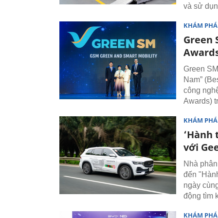
và sử dụn
KHÁM PHÁ
Green 
Awards
Green SM 
Nam” (Bes
công ngh
Awards) t
KHÁM PHÁ
‘Hành 
với Ge
Nhà phân 
đến "Hành
ngày cùng
động tìm k
KHÁM PHÁ