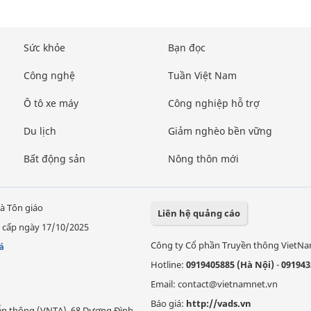
Sức khỏe
Bạn đọc
Công nghệ
Tuần Việt Nam
Ô tô xe máy
Công nghiệp hỗ trợ
Du lịch
Giảm nghèo bền vững
Bất động sản
Nông thôn mới
à Tôn giáo
Liên hệ quảng cáo
 cấp ngày 17/10/2025
Công ty Cổ phần Truyền thông VietN
á
Hotline:
0919405885 (Hà Nội)
-
091943
Email: contact@vietnamnet.vn
Báo giá:
http://vads.vn
Viễn thông (VNTA), 68 Dương Đình