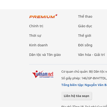
Thể thao
Chính trị
Giáo dục
Thời sự
Thế giới
Kinh doanh
Đời sống
Dân tộc và Tôn giáo
Văn hóa - Giải trí
Cơ quan chủ quản: Bộ Dân tộc v
Số giấy phép: 146/GP-BVHTTDL,
Tổng biên tập: Nguyễn Văn B
Liên hệ tòa soạn
Địa chỉ: Tầng 18, Toà nhà Cục 