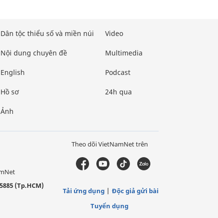
Dân tộc thiểu số và miền núi
Video
Nội dung chuyên đề
Multimedia
English
Podcast
Hồ sơ
24h qua
Ảnh
Theo dõi VietNamNet trên
amNet
5885 (Tp.HCM)
Tải ứng dụng
Độc giả gửi bài
Tuyển dụng