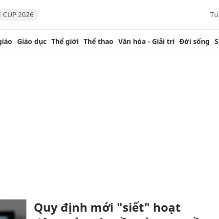
 CUP 2026
Tu
giáo
Giáo dục
Thế giới
Thể thao
Văn hóa - Giải trí
Đời sống
S
Quy định mới "siết" hoạt