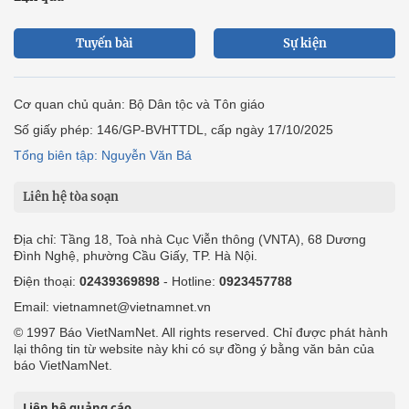
Tuyến bài
Sự kiện
Cơ quan chủ quản: Bộ Dân tộc và Tôn giáo
Số giấy phép: 146/GP-BVHTTDL, cấp ngày 17/10/2025
Tổng biên tập: Nguyễn Văn Bá
Liên hệ tòa soạn
Địa chỉ: Tầng 18, Toà nhà Cục Viễn thông (VNTA), 68 Dương
Đình Nghệ, phường Cầu Giấy, TP. Hà Nội.
Điện thoại:
02439369898
- Hotline:
0923457788
Email: vietnamnet@vietnamnet.vn
© 1997 Báo VietNamNet. All rights reserved. Chỉ được phát hành
lại thông tin từ website này khi có sự đồng ý bằng văn bản của
báo VietNamNet.
Liên hệ quảng cáo