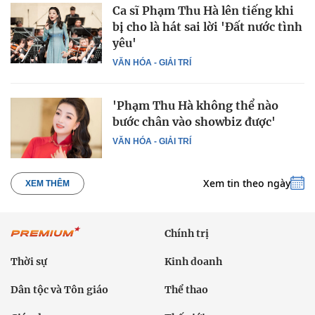
Ca sĩ Phạm Thu Hà lên tiếng khi
bị cho là hát sai lời 'Đất nước tình
yêu'
VĂN HÓA - GIẢI TRÍ
'Phạm Thu Hà không thể nào
bước chân vào showbiz được'
VĂN HÓA - GIẢI TRÍ
Xem tin theo ngày
XEM THÊM
Chính trị
Thời sự
Kinh doanh
Dân tộc và Tôn giáo
Thể thao