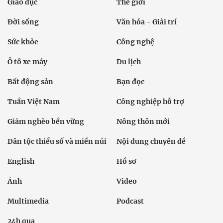
Giáo dục
Thế giới
Đời sống
Văn hóa - Giải trí
Sức khỏe
Công nghệ
Ô tô xe máy
Du lịch
Bất động sản
Bạn đọc
Tuần Việt Nam
Công nghiệp hỗ trợ
Giảm nghèo bền vững
Nông thôn mới
Dân tộc thiểu số và miền núi
Nội dung chuyên đề
English
Hồ sơ
Ảnh
Video
Multimedia
Podcast
24h qua