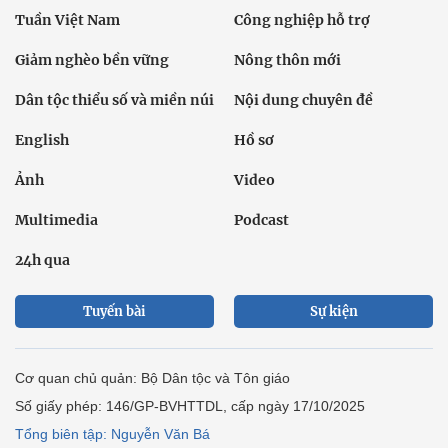
Tuần Việt Nam
Công nghiệp hỗ trợ
Giảm nghèo bền vững
Nông thôn mới
Dân tộc thiểu số và miền núi
Nội dung chuyên đề
English
Hồ sơ
Ảnh
Video
Multimedia
Podcast
24h qua
Tuyến bài
Sự kiện
Cơ quan chủ quản: Bộ Dân tộc và Tôn giáo
Số giấy phép: 146/GP-BVHTTDL, cấp ngày 17/10/2025
Tổng biên tập: Nguyễn Văn Bá