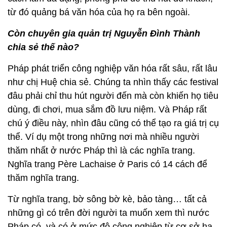
từ đó quảng bá văn hóa của họ ra bên ngoài.
Còn chuyên gia quản trị Nguyễn Đình Thành
chia sẻ thế nào?
Pháp phát triển công nghiệp văn hóa rất sâu, rất lâu
như chị Huệ chia sẻ. Chúng ta nhìn thấy các festival
đâu phải chỉ thu hút người đến mà còn khiến họ tiêu
dùng, đi chơi, mua sắm đồ lưu niệm. Và Pháp rất
chú ý điều này, nhìn đâu cũng có thể tạo ra giá trị cụ
thể. Ví dụ một trong những nơi mà nhiều người
thăm nhất ở nước Pháp thì là các nghĩa trang.
Nghĩa trang Père Lachaise ở Paris có 14 cách để
thăm nghĩa trang.
Từ nghĩa trang, bờ sông bờ kè, bảo tàng… tất cả
những gì có trên đời người ta muốn xem thì nước
Pháp có, và có ở mức độ công nghiệp từ cơ sở hạ