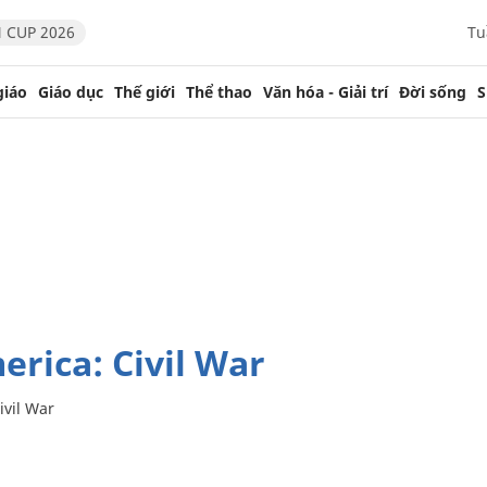
 CUP 2026
Tu
giáo
Giáo dục
Thế giới
Thể thao
Văn hóa - Giải trí
Đời sống
S
erica: Civil War
ivil War