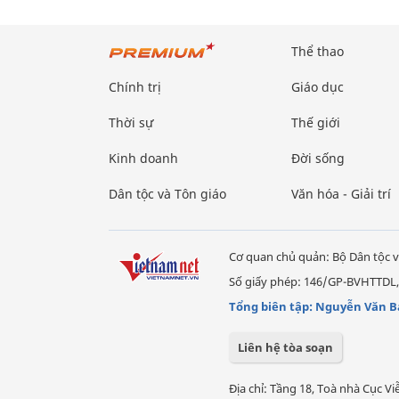
Thể thao
Chính trị
Giáo dục
Thời sự
Thế giới
Kinh doanh
Đời sống
Dân tộc và Tôn giáo
Văn hóa - Giải trí
Cơ quan chủ quản: Bộ Dân tộc v
Số giấy phép: 146/GP-BVHTTDL,
Tổng biên tập: Nguyễn Văn B
Liên hệ tòa soạn
Địa chỉ: Tầng 18, Toà nhà Cục 