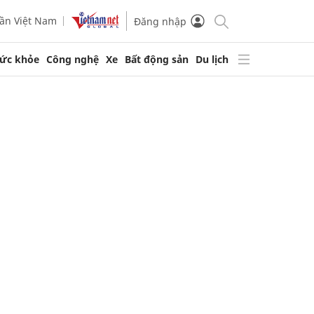
ần Việt Nam
Đăng nhập
ức khỏe
Công nghệ
Xe
Bất động sản
Du lịch