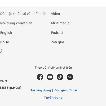
Dân tộc thiểu số và miền núi
Video
Nội dung chuyên đề
Multimedia
English
Podcast
Hồ sơ
24h qua
Ảnh
Theo dõi VietNamNet trên
amNet
5885 (Tp.HCM)
Tải ứng dụng
Độc giả gửi bài
Tuyển dụng