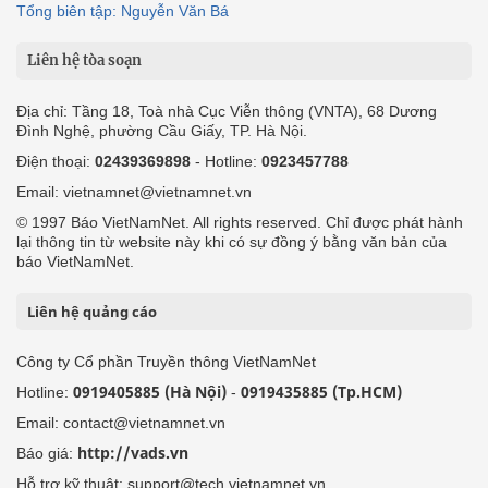
Tổng biên tập: Nguyễn Văn Bá
Liên hệ tòa soạn
Địa chỉ: Tầng 18, Toà nhà Cục Viễn thông (VNTA), 68 Dương
Đình Nghệ, phường Cầu Giấy, TP. Hà Nội.
Điện thoại:
02439369898
- Hotline:
0923457788
Email: vietnamnet@vietnamnet.vn
© 1997 Báo VietNamNet. All rights reserved. Chỉ được phát hành
lại thông tin từ website này khi có sự đồng ý bằng văn bản của
báo VietNamNet.
Liên hệ quảng cáo
Công ty Cổ phần Truyền thông VietNamNet
0919405885 (Hà Nội)
0919435885 (Tp.HCM)
Hotline:
-
Email: contact@vietnamnet.vn
http://vads.vn
Báo giá:
Hỗ trợ kỹ thuật: support@tech.vietnamnet.vn