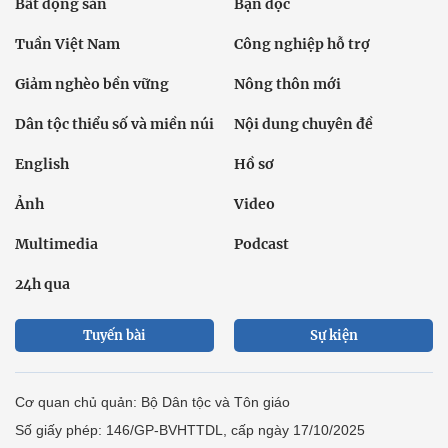
Bất động sản
Bạn đọc
Tuần Việt Nam
Công nghiệp hỗ trợ
Giảm nghèo bền vững
Nông thôn mới
Dân tộc thiểu số và miền núi
Nội dung chuyên đề
English
Hồ sơ
Ảnh
Video
Multimedia
Podcast
24h qua
Tuyến bài
Sự kiện
Cơ quan chủ quản: Bộ Dân tộc và Tôn giáo
Số giấy phép: 146/GP-BVHTTDL, cấp ngày 17/10/2025