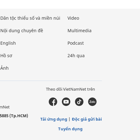
Dân tộc thiểu số và miền núi
Video
Nội dung chuyên đề
Multimedia
English
Podcast
Hồ sơ
24h qua
Ảnh
Theo dõi VietNamNet trên
amNet
5885 (Tp.HCM)
Tải ứng dụng
Độc giả gửi bài
Tuyển dụng