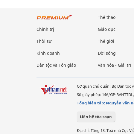
Thể thao
Chính trị
Giáo dục
Thời sự
Thế giới
Kinh doanh
Đời sống
Dân tộc và Tôn giáo
Văn hóa - Giải trí
Cơ quan chủ quản: Bộ Dân tộc v
Số giấy phép: 146/GP-BVHTTDL,
Tổng biên tập: Nguyễn Văn B
Liên hệ tòa soạn
Địa chỉ: Tầng 18, Toà nhà Cục 