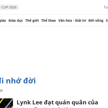
 CUP 2026
Tu
giáo
Giáo dục
Thế giới
Thể thao
Văn hóa - Giải trí
Đời sống
S
i nhớ đời
ời
Lynk Lee đạt quán quân của