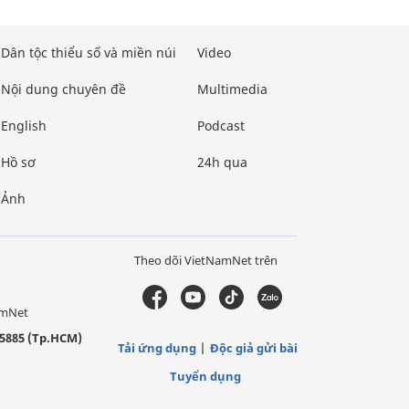
Dân tộc thiểu số và miền núi
Video
Nội dung chuyên đề
Multimedia
English
Podcast
Hồ sơ
24h qua
Ảnh
Theo dõi VietNamNet trên
amNet
5885 (Tp.HCM)
Tải ứng dụng
Độc giả gửi bài
Tuyển dụng