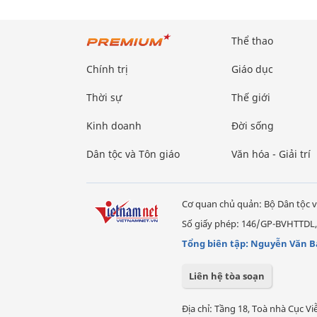
Thể thao
Chính trị
Giáo dục
Thời sự
Thế giới
Kinh doanh
Đời sống
Dân tộc và Tôn giáo
Văn hóa - Giải trí
Cơ quan chủ quản: Bộ Dân tộc v
Số giấy phép: 146/GP-BVHTTDL,
Tổng biên tập: Nguyễn Văn B
Liên hệ tòa soạn
Địa chỉ: Tầng 18, Toà nhà Cục 