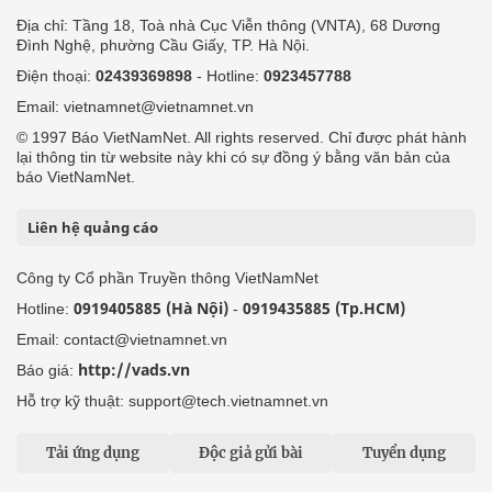
Địa chỉ: Tầng 18, Toà nhà Cục Viễn thông (VNTA), 68 Dương
Đình Nghệ, phường Cầu Giấy, TP. Hà Nội.
Điện thoại:
02439369898
- Hotline:
0923457788
Email: vietnamnet@vietnamnet.vn
© 1997 Báo VietNamNet. All rights reserved. Chỉ được phát hành
lại thông tin từ website này khi có sự đồng ý bằng văn bản của
báo VietNamNet.
Liên hệ quảng cáo
Công ty Cổ phần Truyền thông VietNamNet
0919405885 (Hà Nội)
0919435885 (Tp.HCM)
Hotline:
-
Email: contact@vietnamnet.vn
http://vads.vn
Báo giá:
Hỗ trợ kỹ thuật: support@tech.vietnamnet.vn
Tải ứng dụng
Độc giả gửi bài
Tuyển dụng