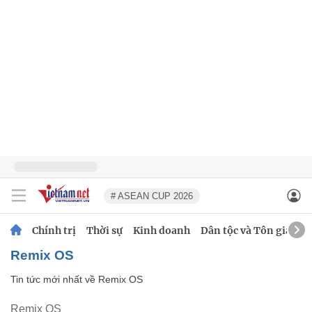
# ASEAN CUP 2026
Chính trị
Thời sự
Kinh doanh
Dân tộc và Tôn giáo
Remix OS
Tin tức mới nhất về
Remix OS
Remix OS