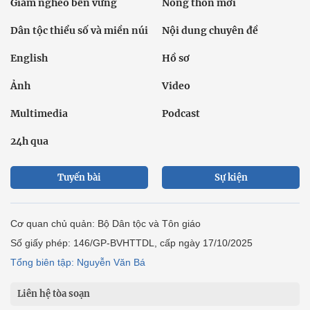
Giảm nghèo bền vững
Nông thôn mới
Dân tộc thiểu số và miền núi
Nội dung chuyên đề
English
Hồ sơ
Ảnh
Video
Multimedia
Podcast
24h qua
Tuyến bài
Sự kiện
Cơ quan chủ quản: Bộ Dân tộc và Tôn giáo
Số giấy phép: 146/GP-BVHTTDL, cấp ngày 17/10/2025
Tổng biên tập: Nguyễn Văn Bá
Liên hệ tòa soạn